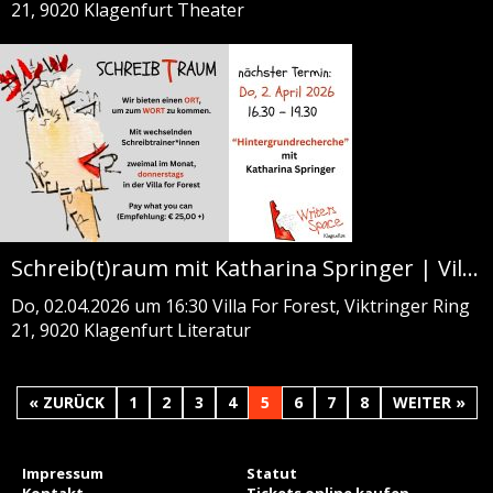
21, 9020 Klagenfurt
Theater
Schreib(t)raum mit Katharina Springer | Villa For Forest
Do, 02.04.2026 um 16:30
Villa For Forest, Viktringer Ring
21, 9020 Klagenfurt
Literatur
« ZURÜCK
1
2
3
4
5
6
7
8
WEITER »
Impressum
Statut