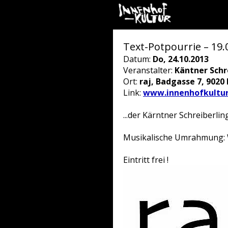
Text-Potpourrie – 19.
Datum:
Do, 24.10.2013
Veranstalter:
Käntner Schr
Ort:
raj, Badgasse 7, 9020 
Link:
www.innenhofkultur
...der Kärntner Schreiberlin
Musikalische Umrahmung:
Eintritt frei !