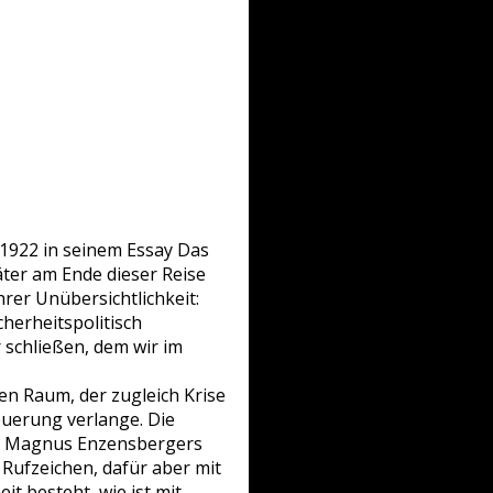
l 1922 in seinem Essay Das
äter am Ende dieser Reise
rer Unübersichtlichkeit:
cherheitspolitisch
r schließen, dem wir im
en Raum, der zugleich Krise
euerung verlange. Die
ans Magnus Enzensbergers
Rufzeichen, dafür aber mit
t besteht, wie ist mit