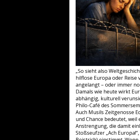
„So sieht also Weltgeschich
hilflose Europa oder Reise
angelangt – oder immer noch
Damals wie heute wirkt Euro
abhängig, kulturell verunsi
Philo-Café des Sommerseme
Auch Musils Zeitgenosse Ed
und Chance bedeutet, weil e
Anstrengung, die damit ein
Stoßseufzer „Ach Europa!“,
Beistrich) einstimmt. Wenn 