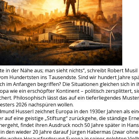
te in der Nähe aus; man sieht nichts“, schreibt Robert Musi
 vom Hundertsten ins Tausendste. Sind wir hundert Jahre sp
 im Anfangen begriffen? Die Situationen gleichen sich in ih
pa wie ein erschöpfter Kontinent – politisch zersplittert, si
chert. Philosophisch lässt das auf ein tieferliegendes Muste
sters 2026 nachspüren wollen.
mund Husserl zeichnet Europa in den 1930er Jahren als ein
r auf eine geistige „Stiftung“ zurückgehe, die ständige Ern
hergeht, findet ihren Ausdruck noch 50 Jahre später in H
 in den wieder 20 Jahre darauf Jürgen Habermas (zwar ohne 
die wahre Herausforderung Europa in seiner gelebten Vielhei