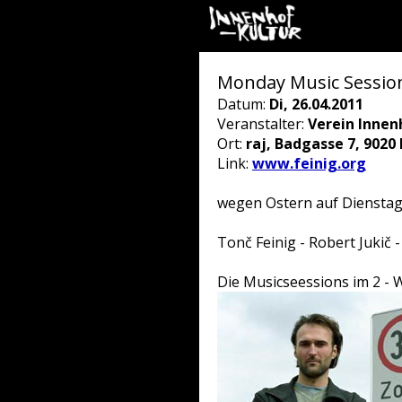
Monday Music Session
Datum:
Di, 26.04.2011
Veranstalter:
Verein Innen
Ort:
raj, Badgasse 7, 9020
Link:
www.feinig.org
wegen Ostern auf Dienstag
Tonč Feinig - Robert Jukič
Die Musicseessions im 2 - 