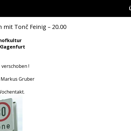
 mit Tonč Feinig – 20.00
hofkultur
 Klagenfurt
 verschoben !
 - Markus Gruber
Wochentakt.