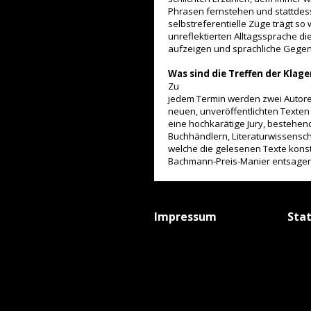
Phrasen fernstehen und stattdess
selbstreferentielle Züge trägt so
unreflektierten Alltagssprache di
aufzeigen und sprachliche Gegen
Was sind die Treffen der
Klage
Zu
jedem Termin werden zwei Autore
neuen, unveröffentlichten Texten
eine hochkarätige Jury, bestehend 
Buchhändlern, Literaturwissensch
welche die gelesenen Texte konstr
Bachmann-Preis-Manier entsagend
Impressum
Sta