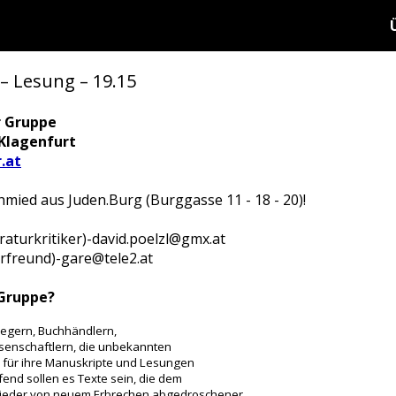
– Lesung – 19.15
r Gruppe
 Klagenfurt
.at
mied aus Juden.Burg (Burggasse 11 - 18 - 20)!
eraturkritiker)-david.poelzl@gmx.at
urfreund)-gare@tele2.at
 Gruppe?
rlegern, Buchhändlern,
issenschaftlern, die unbekannten
rm für ihre Manuskripte und Lesungen
fend sollen es Texte sein, die dem
 wieder von neuem Erbrechen abgedroschener