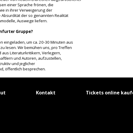
en einer Sprache frönen, die
 wie in ihrer Verweigerung der
e Absurdität der so genannten Realität
modelle, Auswege liefern.
nfurter Gruppe?
n eingeladen, um ca. 20-30 Minuten aus
 zu lesen. Wir bemühen uns, pro Treffen
aus Literaturkritikern, Verlegern,
aftlern und Autoren, aufzustellen,
uktiv und jeglicher
, öffentlich besprechen.
tut
Kontakt
Tickets online kau