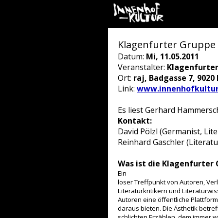
Klagenfurter Gruppe 
Datum:
Mi, 11.05.2011
Veranstalter:
Klagenfurte
Ort:
raj, Badgasse 7, 9020
Link:
www.innenhofkultur
Es liest Gerhard Hammersch
Kontakt:
David Pölzl (Germanist, Lit
Reinhard Gaschler (Literat
Was ist die Klagenfurter
Ein
loser Treffpunkt von Autoren, Ve
Literaturkritikern und Literaturw
Autoren eine öffentliche Plattfo
daraus bieten. Die Ästhetik betref
schlichten Erzählen, dem immer