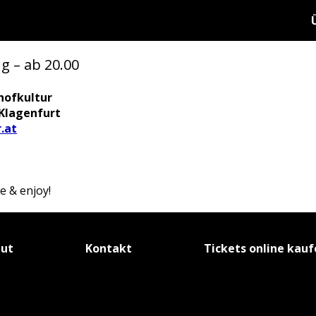
g – ab 20.00
hofkultur
 Klagenfurt
.at
e & enjoy!
tut
Kontakt
Tickets online kau