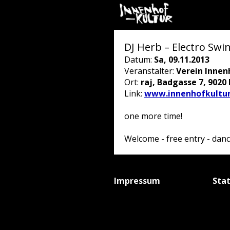
DJ Herb – Electro Swin
Datum:
Sa, 09.11.2013
Veranstalter:
Verein Innen
Ort:
raj, Badgasse 7, 9020
Link:
www.innenhofkultur
one more time!
Welcome - free entry - danc
Impressum
Sta