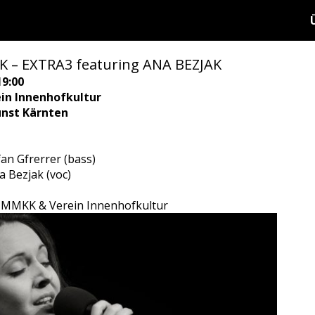
K – EXTRA3 featuring ANA BEZJAK
19:00
in Innenhofkultur
nst Kärnten
fan Gfrerrer (bass)
a Bezjak (voc)
n MMKK & Verein Innenhofkultur