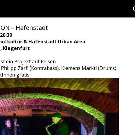
ON – Hafenstadt
20:30
hofkultur & Hafenstadt Urban Area
8, Klagenfurt
t ein Projekt auf Reisen.
), Philipp Zarfl (Kontrabass), Klemens Marktl (Drums)
tInnen gratis