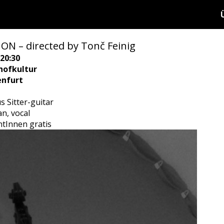
N – directed by Tonč Feinig
20:30
hofkultur
enfurt
s Sitter-guitar
n, vocal
ntInnen gratis