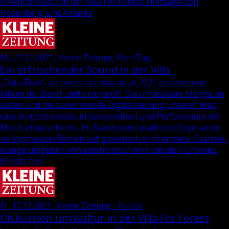
Innenhofkultur in der Villa For Forest: Finissage von
Hosenberg und Antares
Mi, 22.12.2021, Kleine Zeitung-MeinTag
Ein erfrischender Sound in der Villa
„Data Flow“, so nennt sich das neue 2021 er­schie­ne­ne
Album der Band „delta con­cept“. Die un­fass­ba­re Menge an
Daten und die zu­neh­men­de Di­gi­ta­li­sie­rung un­se­rer Welt
sind kom­pro­miss­los in Kom­po­si­ti­on und Per­for­mance der
Musik ein­ge­ar­bei­tet. Im Band­sound pral­len dicht­ge­-wo­be­
ne Syn­the­si­zer­flä­chen auf ga­lak­tisch ent­frem­de­te Gi­tar­ren­
klän­ge um­ge­ben von elek­tro­nisch an­mu­ten­den Groo­ves.
Ein­tritt frei.
Fr, 17.12.2021, Kleine Zeitung - Kultur
Diskussion um Kultur in der Villa For Forest