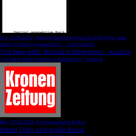
Do, 03.03.2022, theatticmag.com/reports/2427/the-new-
adits-festival-in-klagenfurt-_-austria.html
The New Adits festival in Klagenfurt – Austria
The New Adits festival in Klagenfurt - Austria
Mo, 07.02.2022, Kronenzeitung Kultur
Kleine Tiger und große Kunst