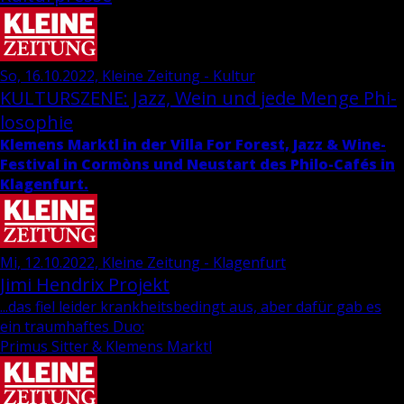
So, 16.10.2022, Kleine Zeitung - Kultur
KUL­TUR­SZE­NE: Jazz, Wein und jede Menge Phi­
lo­so­phie
Kle­mens Marktl in der Villa For Fo­rest, Jazz & Wi­ne-
Fes­ti­val in Cormòns und Neu­start des Phi­lo-Cafés in
Kla­gen­furt.
Mi, 12.10.2022, Kleine Zeitung - Klagenfurt
Jimi Hen­d­rix Pro­jekt
...das fiel leider krankheitsbedingt aus, aber dafür gab es
ein traumhaftes Duo:
Primus Sitter & Klemens Marktl