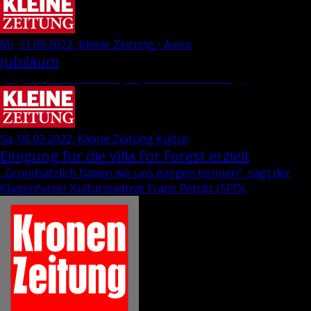
Mi, 21.09.2022, Kleine Zeitung - Aviso
Jubiläum
„35 Jahre Wie­ser-“ und „69 Jahre Dra­va-Ver­lag“
Sa, 05.03.2022, Kleine Zeitung Kultur
Einigung für die Villa For Forest erzielt
„Grund­sätz­lich haben wir uns ei­ni­gen kön­nen“, sagt der
Kla­gen­fur­ter Kul­tur­stadt­rat
Franz Pe­tritz
(SPÖ).