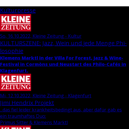
Kulturpresse
So, 16.10.2022, Kleine Zeitung - Kultur
KUL­TUR­SZE­NE: Jazz, Wein und jede Menge Phi­
lo­so­phie
Kle­mens Marktl in der Villa For Fo­rest, Jazz & Wi­ne-
Fes­ti­val in Cormòns und Neu­start des Phi­lo-Cafés in
Kla­gen­furt.
Mi, 12.10.2022, Kleine Zeitung - Klagenfurt
Jimi Hen­d­rix Pro­jekt
...das fiel leider krankheitsbedingt aus, aber dafür gab es
ein traumhaftes Duo:
Primus Sitter & Klemens Marktl