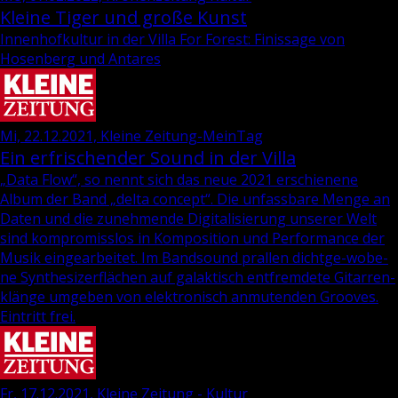
Kleine Tiger und große Kunst
Innenhofkultur in der Villa For Forest: Finissage von
Hosenberg und Antares
Mi, 22.12.2021, Kleine Zeitung-MeinTag
Ein erfrischender Sound in der Villa
„Data Flow“, so nennt sich das neue 2021 er­schie­ne­ne
Album der Band „delta con­cept“. Die un­fass­ba­re Menge an
Daten und die zu­neh­men­de Di­gi­ta­li­sie­rung un­se­rer Welt
sind kom­pro­miss­los in Kom­po­si­ti­on und Per­for­mance der
Musik ein­ge­ar­bei­tet. Im Band­sound pral­len dicht­ge­-wo­be­
ne Syn­the­si­zer­flä­chen auf ga­lak­tisch ent­frem­de­te Gi­tar­ren­
klän­ge um­ge­ben von elek­tro­nisch an­mu­ten­den Groo­ves.
Ein­tritt frei.
Fr, 17.12.2021, Kleine Zeitung - Kultur