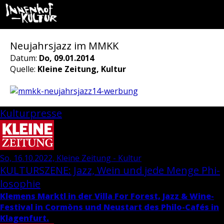
Neujahrsjazz im MMKK
Datum:
Do, 09.01.2014
Quelle:
Kleine Zeitung, Kultur
Kulturpresse
So, 16.10.2022, Kleine Zeitung - Kultur
KUL­TUR­SZE­NE: Jazz, Wein und jede Menge Phi­
lo­so­phie
Kle­mens Marktl in der Villa For Fo­rest, Jazz & Wi­ne-
Fes­ti­val in Cormòns und Neu­start des Phi­lo-Cafés in
Kla­gen­furt.