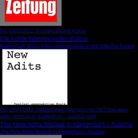
Do, 03.03.2022, Kronenzeitung Kultur
Die kuhle Wampe voller Kultur
Klagenfurt: März-Intensivprogramm in der Villa For Forest
Do, 03.03.2022, theatticmag.com/reports/2427/the-new-
adits-festival-in-klagenfurt-_-austria.html
The New Adits festival in Klagenfurt – Austria
The New Adits festival in Klagenfurt - Austria