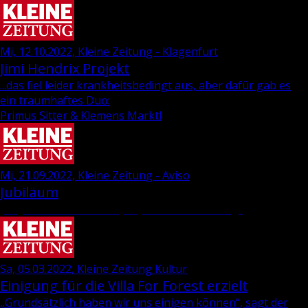
Mi, 12.10.2022, Kleine Zeitung - Klagenfurt
Jimi Hen­d­rix Pro­jekt
...das fiel leider krankheitsbedingt aus, aber dafür gab es
ein traumhaftes Duo:
Primus Sitter & Klemens Marktl
Mi, 21.09.2022, Kleine Zeitung - Aviso
Jubiläum
„35 Jahre Wie­ser-“ und „69 Jahre Dra­va-Ver­lag“
Sa, 05.03.2022, Kleine Zeitung Kultur
Einigung für die Villa For Forest erzielt
„Grund­sätz­lich haben wir uns ei­ni­gen kön­nen“, sagt der