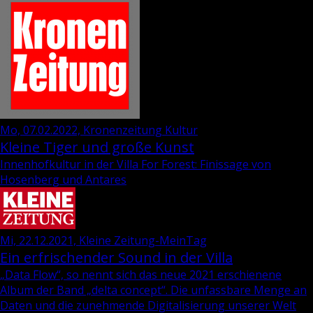
Mo, 07.02.2022, Kronenzeitung Kultur
Kleine Tiger und große Kunst
Innenhofkultur in der Villa For Forest: Finissage von
Hosenberg und Antares
Mi, 22.12.2021, Kleine Zeitung-MeinTag
Ein erfrischender Sound in der Villa
„Data Flow“, so nennt sich das neue 2021 er­schie­ne­ne
Album der Band „delta con­cept“. Die un­fass­ba­re Menge an
Daten und die zu­neh­men­de Di­gi­ta­li­sie­rung un­se­rer Welt