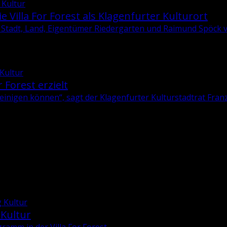
 Kultur
e Villa For Forest als Klagenfurter Kulturort
Stadt, Land, Eigentümer Riedergarten und Raimund Spöck ver
 Kultur
r Forest erzielt
­ni­gen kön­nen“, sagt der Kla­gen­fur­ter Kul­tur­stadt­rat
Franz
 Kultur
 Kultur