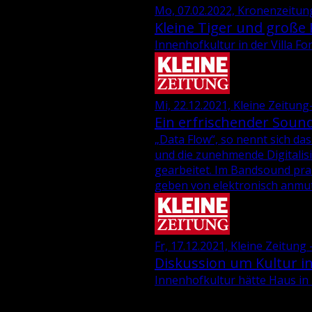
Mo, 07.02.2022, Kronenzeitun
Kleine Tiger und große
Innenhofkultur in der Villa F
Mi, 22.12.2021, Kleine Zeitun
Ein erfrischender Sound 
„Data Flow“, so nennt sich das
und die zu­neh­men­de Di­gi­ta­li
ge­ar­bei­tet. Im Band­sound pral­
ge­ben von elek­tro­nisch an­mu­t
Fr, 17.12.2021, Kleine Zeitung 
Diskussion um Kultur in 
In­nen­hof­kul­tur hätte Haus in 