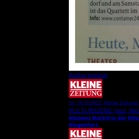
Kulturpresse
So, 16.10.2022, Kleine Zeitung 
KUL­TUR­SZE­NE: Jazz, We
Kle­mens Marktl in der Villa
Kla­gen­furt.