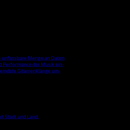
e un­fass­ba­re Menge an Daten
 und Per­for­mance der Musik ein­
rem­de­te Gi­tar­ren­klän­ge um­
 mit Stadt und Land.