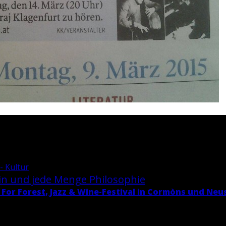
- Kultur
in und jede Menge Phi­lo­so­phie
 For Fo­rest, Jazz & Wi­ne-Fes­ti­val in Cormòns und Neu­