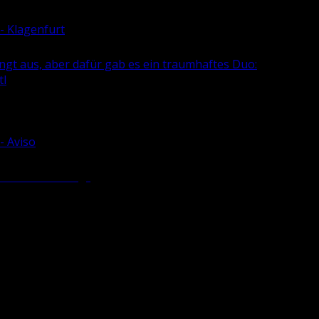
 - Klagenfurt
edingt aus, aber dafür gab es ein traumhaftes Duo:
tl
- Aviso
re Dra­va-Ver­lag“