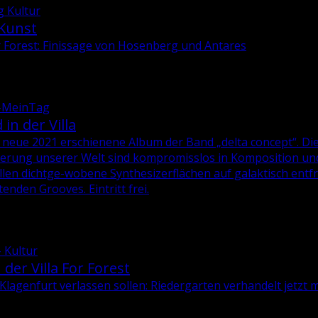
g Kultur
 Kunst
or Forest: Finissage von Hosenberg und Antares
g-MeinTag
in der Villa
 neue 2021 er­schie­ne­ne Album der Band „delta con­cept“. Di
­sie­rung un­se­rer Welt sind kom­pro­miss­los in Kom­po­si­ti­on
len dicht­ge­-wo­be­ne Syn­the­si­zer­flä­chen auf ga­lak­tisch ent­f
en­den Groo­ves. Ein­tritt frei.
- Kultur
der Villa For Forest
Kla­gen­furt ver­las­sen sol­len: Rie­der­gar­ten ver­han­delt jetzt