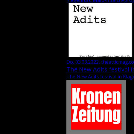
Klagenfurt: März-Intensivprog
Do, 03.03.2022, theatticmag.c
The New Adits festival i
The New Adits festival in Klag