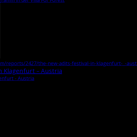
ramm in der Villa For Forest
om/reports/2427/the-new-adits-festival-in-klagenfurt-_-aust
n Klagenfurt – Austria
enfurt - Austria