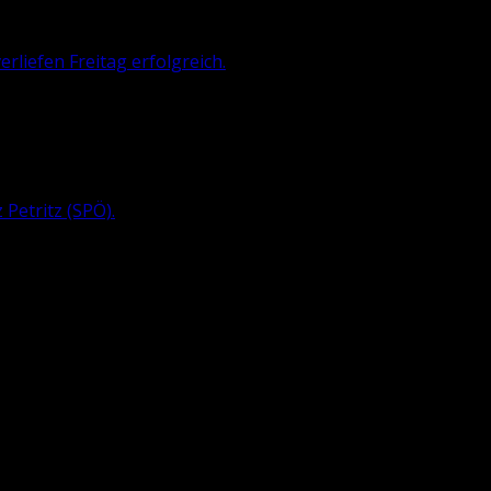
liefen Freitag erfolgreich.
 Pe­tritz
(SPÖ).