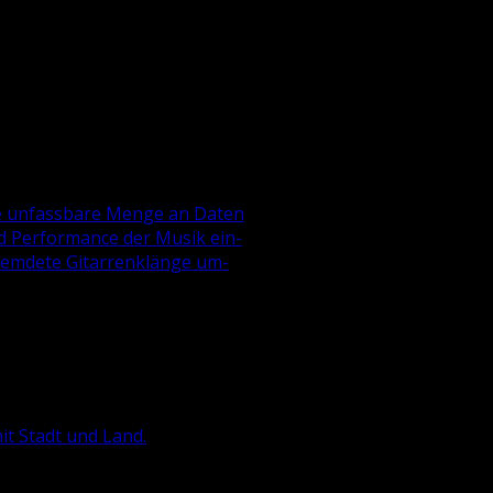
e un­fass­ba­re Menge an Daten
 und Per­for­mance der Musik ein­
rem­de­te Gi­tar­ren­klän­ge um­
 mit Stadt und Land.