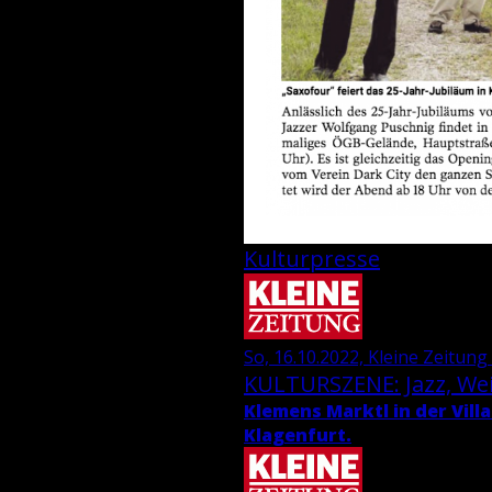
Kulturpresse
So, 16.10.2022, Kleine Zeitung 
KUL­TUR­SZE­NE: Jazz, We
Kle­mens Marktl in der Villa
Kla­gen­furt.