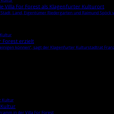
 Kultur
e Villa For Forest als Klagenfurter Kulturort
Stadt, Land, Eigentümer Riedergarten und Raimund Spöck ver
 Kultur
r Forest erzielt
­ni­gen kön­nen“, sagt der Kla­gen­fur­ter Kul­tur­stadt­rat
Franz
 Kultur
 Kultur
ramm in der Villa For Forest