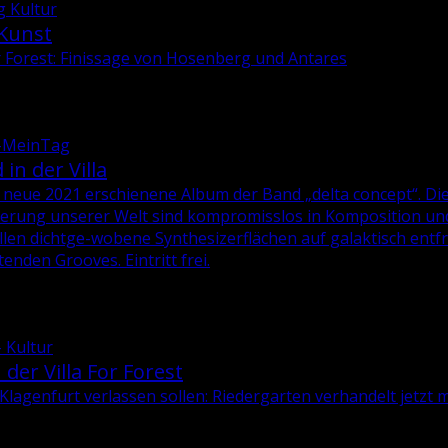
g Kultur
 Kunst
or Forest: Finissage von Hosenberg und Antares
g-MeinTag
in der Villa
 neue 2021 er­schie­ne­ne Album der Band „delta con­cept“. Di
­sie­rung un­se­rer Welt sind kom­pro­miss­los in Kom­po­si­ti­on
len dicht­ge­-wo­be­ne Syn­the­si­zer­flä­chen auf ga­lak­tisch ent­f
en­den Groo­ves. Ein­tritt frei.
- Kultur
der Villa For Forest
Kla­gen­furt ver­las­sen sol­len: Rie­der­gar­ten ver­han­delt jetzt