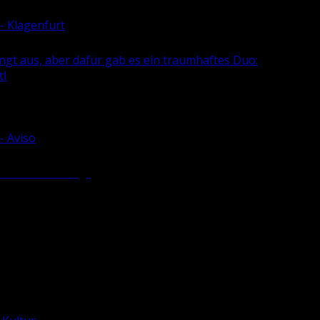
 - Klagenfurt
edingt aus, aber dafür gab es ein traumhaftes Duo:
tl
- Aviso
re Dra­va-Ver­lag“