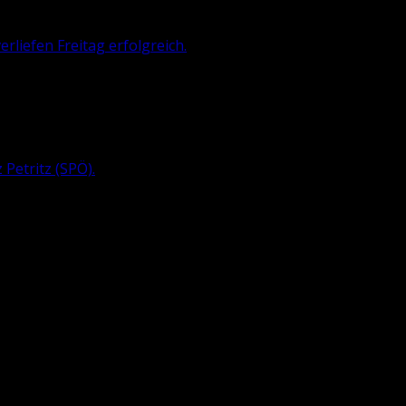
liefen Freitag erfolgreich.
 Pe­tritz
(SPÖ).