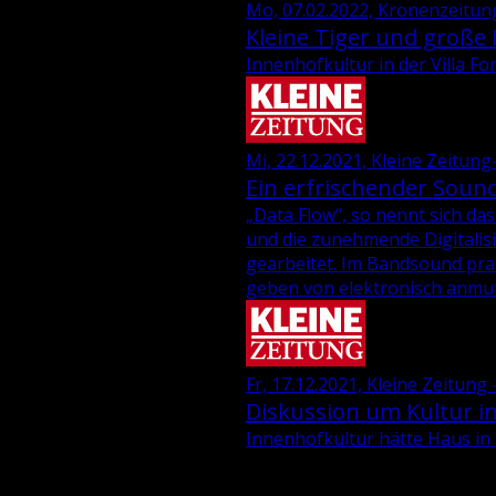
Mo, 07.02.2022, Kronenzeitun
Kleine Tiger und große
Innenhofkultur in der Villa F
Mi, 22.12.2021, Kleine Zeitun
Ein erfrischender Sound 
„Data Flow“, so nennt sich das
und die zu­neh­men­de Di­gi­ta­li
ge­ar­bei­tet. Im Band­sound pral­
ge­ben von elek­tro­nisch an­mu­t
Fr, 17.12.2021, Kleine Zeitung 
Diskussion um Kultur in 
In­nen­hof­kul­tur hätte Haus in 