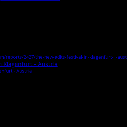
om/reports/2427/the-new-adits-festival-in-klagenfurt-_-aust
n Klagenfurt – Austria
enfurt - Austria