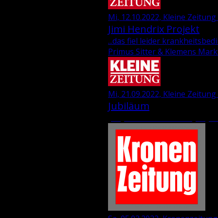
Mi, 12.10.2022, Kleine Zeitung
Jimi Hen­d­rix Pro­jekt
...das fiel leider krankheitsb
Primus Sitter & Klemens Mark
Mi, 21.09.2022, Kleine Zeitung 
Jubiläum
„35 Jahre Wie­ser-“ und „69 Jah