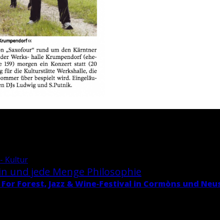
- Kultur
in und jede Menge Phi­lo­so­phie
 For Fo­rest, Jazz & Wi­ne-Fes­ti­val in Cormòns und Neu­