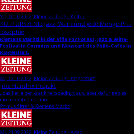
So, 16.10.2022, Kleine Zeitung - Kultur
KUL­TUR­SZE­NE: Jazz, Wein und jede Menge Phi­
lo­so­phie
Kle­mens Marktl in der Villa For Fo­rest, Jazz & Wi­ne-
Fes­ti­val in Cormòns und Neu­start des Phi­lo-Cafés in
Kla­gen­furt.
Mi, 12.10.2022, Kleine Zeitung - Klagenfurt
Jimi Hen­d­rix Pro­jekt
...das fiel leider krankheitsbedingt aus, aber dafür gab es
ein traumhaftes Duo:
Primus Sitter & Klemens Marktl
Mi, 21.09.2022, Kleine Zeitung - Aviso