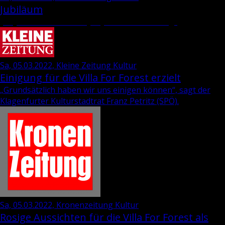
Jubiläum
„35 Jahre Wie­ser-“ und „69 Jahre Dra­va-Ver­lag“
Sa, 05.03.2022, Kleine Zeitung Kultur
Einigung für die Villa For Forest erzielt
„Grund­sätz­lich haben wir uns ei­ni­gen kön­nen“, sagt der
Kla­gen­fur­ter Kul­tur­stadt­rat
Franz Pe­tritz
(SPÖ).
Sa, 05.03.2022, Kronenzeitung Kultur
Rosige Aussichten für die Villa For Forest als