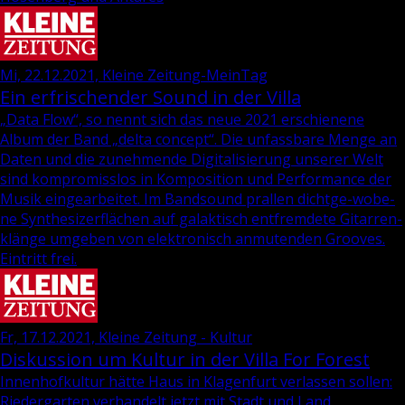
Mi, 22.12.2021, Kleine Zeitung-MeinTag
Ein erfrischender Sound in der Villa
„Data Flow“, so nennt sich das neue 2021 er­schie­ne­ne
Album der Band „delta con­cept“. Die un­fass­ba­re Menge an
Daten und die zu­neh­men­de Di­gi­ta­li­sie­rung un­se­rer Welt
sind kom­pro­miss­los in Kom­po­si­ti­on und Per­for­mance der
Musik ein­ge­ar­bei­tet. Im Band­sound pral­len dicht­ge­-wo­be­
ne Syn­the­si­zer­flä­chen auf ga­lak­tisch ent­frem­de­te Gi­tar­ren­
klän­ge um­ge­ben von elek­tro­nisch an­mu­ten­den Groo­ves.
Ein­tritt frei.
Fr, 17.12.2021, Kleine Zeitung - Kultur
Diskussion um Kultur in der Villa For Forest
In­nen­hof­kul­tur hätte Haus in Kla­gen­furt ver­las­sen sol­len:
Rie­der­gar­ten ver­han­delt jetzt mit Stadt und Land.