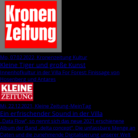
Mo, 07.02.2022, Kronenzeitung Kultur
Kleine Tiger und große Kunst
Innenhofkultur in der Villa For Forest: Finissage von
Hosenberg und Antares
Mi, 22.12.2021, Kleine Zeitung-MeinTag
Ein erfrischender Sound in der Villa
„Data Flow“, so nennt sich das neue 2021 er­schie­ne­ne
Album der Band „delta con­cept“. Die un­fass­ba­re Menge an
Daten und die zu­neh­men­de Di­gi­ta­li­sie­rung un­se­rer Welt