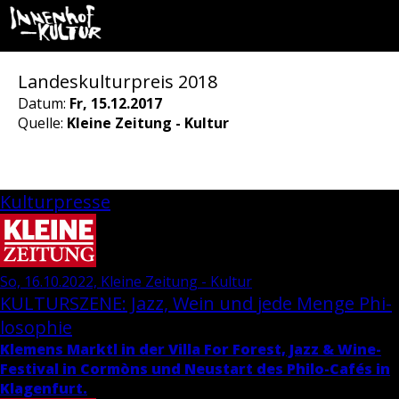
Landeskulturpreis 2018
Datum:
Fr, 15.12.2017
Quelle:
Kleine Zeitung - Kultur
Kulturpresse
So, 16.10.2022, Kleine Zeitung - Kultur
KUL­TUR­SZE­NE: Jazz, Wein und jede Menge Phi­
lo­so­phie
Kle­mens Marktl in der Villa For Fo­rest, Jazz & Wi­ne-
Fes­ti­val in Cormòns und Neu­start des Phi­lo-Cafés in
Kla­gen­furt.