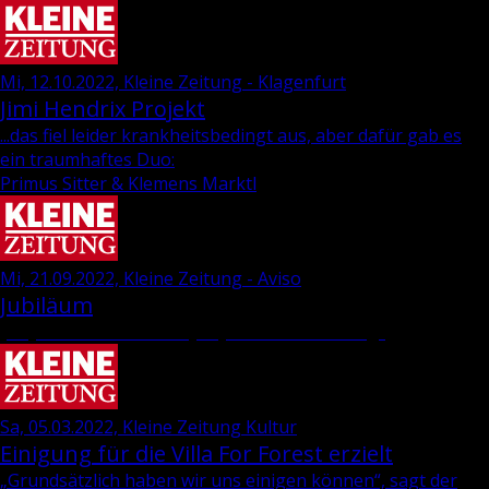
Mi, 12.10.2022, Kleine Zeitung - Klagenfurt
Jimi Hen­d­rix Pro­jekt
...das fiel leider krankheitsbedingt aus, aber dafür gab es
ein traumhaftes Duo:
Primus Sitter & Klemens Marktl
Mi, 21.09.2022, Kleine Zeitung - Aviso
Jubiläum
„35 Jahre Wie­ser-“ und „69 Jahre Dra­va-Ver­lag“
Sa, 05.03.2022, Kleine Zeitung Kultur
Einigung für die Villa For Forest erzielt
„Grund­sätz­lich haben wir uns ei­ni­gen kön­nen“, sagt der