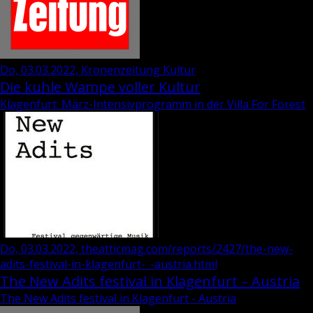
Do, 03.03.2022, Kronenzeitung Kultur
Die kuhle Wampe voller Kultur
Klagenfurt: März-Intensivprogramm in der Villa For Forest
Do, 03.03.2022, theatticmag.com/reports/2427/the-new-
adits-festival-in-klagenfurt-_-austria.html
The New Adits festival in Klagenfurt – Austria
The New Adits festival in Klagenfurt - Austria