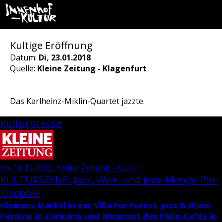
Kultige Eröffnung
Datum:
Di, 23.01.2018
Quelle:
Kleine Zeitung - Klagenfurt
Das Karlheinz-Miklin-Quartet jazzte.
Kulturpresse
So, 16.10.2022, Kleine Zeitung - Kultur
KUL­TUR­SZE­NE: Jazz, Wein und jede Menge Phi­
lo­so­phie
Kle­mens Marktl in der Villa For Fo­rest, Jazz & Wi­ne-
Fes­ti­val in Cormòns und Neu­start des Phi­lo-Cafés in