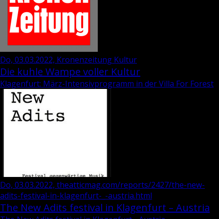
Do, 03.03.2022, Kronenzeitung Kultur
Die kuhle Wampe voller Kultur
Klagenfurt: März-Intensivprogramm in der Villa For Forest
Do, 03.03.2022, theatticmag.com/reports/2427/the-new-
adits-festival-in-klagenfurt-_-austria.html
The New Adits festival in Klagenfurt – Austria