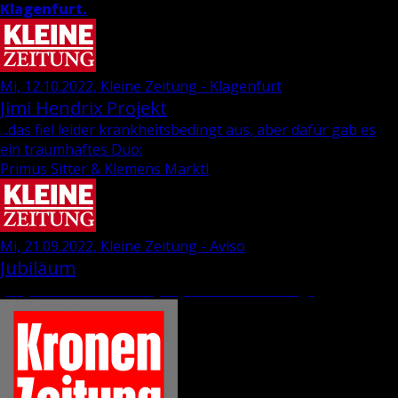
Kla­gen­furt.
Mi, 12.10.2022, Kleine Zeitung - Klagenfurt
Jimi Hen­d­rix Pro­jekt
...das fiel leider krankheitsbedingt aus, aber dafür gab es
ein traumhaftes Duo:
Primus Sitter & Klemens Marktl
Mi, 21.09.2022, Kleine Zeitung - Aviso
Jubiläum
„35 Jahre Wie­ser-“ und „69 Jahre Dra­va-Ver­lag“