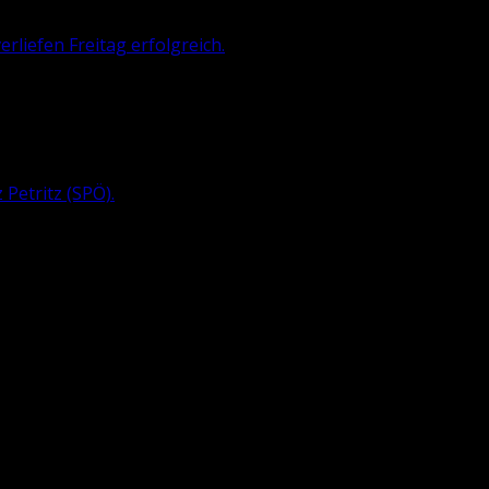
liefen Freitag erfolgreich.
 Pe­tritz
(SPÖ).