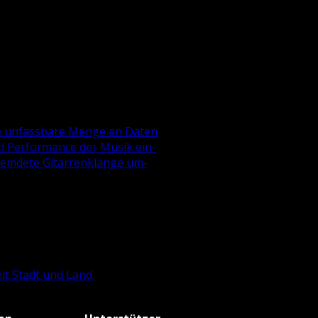
e un­fass­ba­re Menge an Daten
 und Per­for­mance der Musik ein­
rem­de­te Gi­tar­ren­klän­ge um­
 mit Stadt und Land.