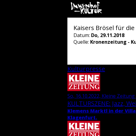
Kaisers Brösel für die
Datum:
Do, 29.11.2018
Quelle:
Kronenzeitung - Ku
Kulturpresse
So, 16.10.2022, Kleine Zeitung 
KUL­TUR­SZE­NE: Jazz, We
Kle­mens Marktl in der Villa
Kla­gen­furt.