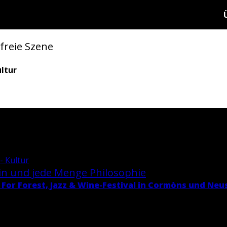
 freie Szene
ltur
- Kultur
in und jede Menge Phi­lo­so­phie
 For Fo­rest, Jazz & Wi­ne-Fes­ti­val in Cormòns und Neu­