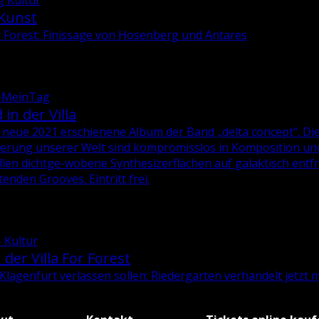
g Kultur
 Kunst
or Forest: Finissage von Hosenberg und Antares
g-MeinTag
in der Villa
 neue 2021 er­schie­ne­ne Album der Band „delta con­cept“. Di
­sie­rung un­se­rer Welt sind kom­pro­miss­los in Kom­po­si­ti­on
len dicht­ge­-wo­be­ne Syn­the­si­zer­flä­chen auf ga­lak­tisch ent­f
en­den Groo­ves. Ein­tritt frei.
- Kultur
der Villa For Forest
Kla­gen­furt ver­las­sen sol­len: Rie­der­gar­ten ver­han­delt jetzt