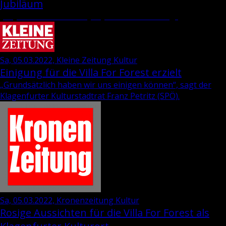
Jubiläum
„35 Jahre Wie­ser-“ und „69 Jahre Dra­va-Ver­lag“
Sa, 05.03.2022, Kleine Zeitung Kultur
Einigung für die Villa For Forest erzielt
„Grund­sätz­lich haben wir uns ei­ni­gen kön­nen“, sagt der
Kla­gen­fur­ter Kul­tur­stadt­rat
Franz Pe­tritz
(SPÖ).
Sa, 05.03.2022, Kronenzeitung Kultur
Rosige Aussichten für die Villa For Forest als