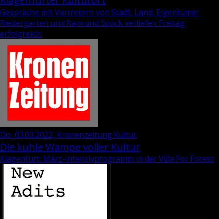
Klagenfurter Kulturort
Gespräche mit Vertretern von Stadt, Land, Eigentümer
Riedergarten und Raimund Spöck verliefen Freitag
erfolgreich.
Do, 03.03.2022, Kronenzeitung Kultur
Die kuhle Wampe voller Kultur
Klagenfurt: März-Intensivprogramm in der Villa For Forest