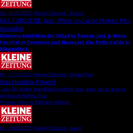
So, 16.10.2022, Kleine Zeitung - Kultur
KUL­TUR­SZE­NE: Jazz, Wein und jede Menge Phi­
lo­so­phie
Kle­mens Marktl in der Villa For Fo­rest, Jazz & Wi­ne-
Fes­ti­val in Cormòns und Neu­start des Phi­lo-Cafés in
Kla­gen­furt.
Mi, 12.10.2022, Kleine Zeitung - Klagenfurt
Jimi Hen­d­rix Pro­jekt
...das fiel leider krankheitsbedingt aus, aber dafür gab es
ein traumhaftes Duo:
Primus Sitter & Klemens Marktl
Mi, 21.09.2022, Kleine Zeitung - Aviso