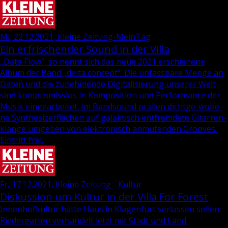
Mi, 22.12.2021, Kleine Zeitung-MeinTag
Ein erfrischender Sound in der Villa
„Data Flow“, so nennt sich das neue 2021 er­schie­ne­ne
Album der Band „delta con­cept“. Die un­fass­ba­re Menge an
Daten und die zu­neh­men­de Di­gi­ta­li­sie­rung un­se­rer Welt
sind kom­pro­miss­los in Kom­po­si­ti­on und Per­for­mance der
Musik ein­ge­ar­bei­tet. Im Band­sound pral­len dicht­ge­-wo­be­
ne Syn­the­si­zer­flä­chen auf ga­lak­tisch ent­frem­de­te Gi­tar­ren­
klän­ge um­ge­ben von elek­tro­nisch an­mu­ten­den Groo­ves.
Ein­tritt frei.
Fr, 17.12.2021, Kleine Zeitung - Kultur
Diskussion um Kultur in der Villa For Forest
In­nen­hof­kul­tur hätte Haus in Kla­gen­furt ver­las­sen sol­len:
Rie­der­gar­ten ver­han­delt jetzt mit Stadt und Land.