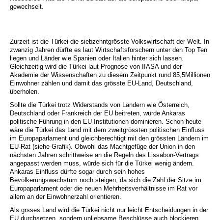
gewechselt.
Zurzeit ist die Türkei die siebzehntgrösste Volkswirtschaft der Welt. In
zwanzig Jahren dürfte es laut Wirtschaftsforschern unter den Top Ten
liegen und Länder wie Spanien oder Italien hinter sich lassen.
Gleichzeitig wird die Türkei laut Prognose von IIASA und der
Akademie der Wissenschaften zu diesem Zeitpunkt rund 85,5Millionen
Einwohner zählen und damit das grösste EU-Land, Deutschland,
überholen.
Sollte die Türkei trotz Widerstands von Ländern wie Österreich,
Deutschland oder Frankreich der EU beitreten, würde Ankaras
politische Führung in den EU-Institutionen dominieren. Schon heute
wäre die Türkei das Land mit dem zweitgrössten politischen Einfluss
im Europaparlament und gleichberechtigt mit den grössten Ländern im
EU-Rat (siehe Grafik). Obwohl das Machtgefüge der Union in den
nächsten Jahren schrittweise an die Regeln des Lissabon-Vertrags
angepasst werden muss, würde sich für die Türkei wenig ändern.
Ankaras Einfluss dürfte sogar durch sein hohes
Bevölkerungswachstum noch steigen, da sich die Zahl der Sitze im
Europaparlament oder die neuen Mehrheitsverhältnisse im Rat vor
allem an der Einwohnerzahl orientieren.
Als grsses Land wird die Türkei nicht nur leicht Entscheidungen in der
EU durchsetzen, sondern unliebsame Beschlüsse auch blockieren