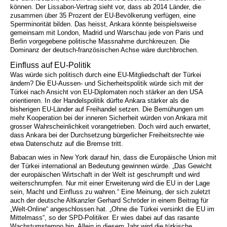
können. Der Lissabon-Vertrag sieht vor, dass ab 2014 Länder, die
zusammen über 35 Prozent der EU-Bevölkerung verfügen, eine
Sperrminorität bilden. Das heisst, Ankara könnte beispielsweise
gemeinsam mit London, Madrid und Warschau jede von Paris und
Berlin vorgegebene politische Massnahme durchkreuzen. Die
Dominanz der deutsch-französischen Achse wäre durchbrochen.
Einfluss auf EU-Politik
Was würde sich politisch durch eine EU-Mitgliedschaft der Türkei
ändern? Die EU-Aussen- und Sicherheitspolitik würde sich mit der
Türkei nach Ansicht von EU-Diplomaten noch stärker an den USA
orientieren. In der Handelspolitik dürfte Ankara stärker als die
bisherigen EU-Länder auf Freihandel setzen. Die Bemühungen um
mehr Kooperation bei der inneren Sicherheit würden von Ankara mit
grosser Wahrscheinlichkeit vorangetrieben. Doch wird auch erwartet,
dass Ankara bei der Durchsetzung bürgerlicher Freiheitsrechte wie
etwa Datenschutz auf die Bremse tritt.
Babacan wies in New York darauf hin, dass die Europäische Union mit
der Türkei international an Bedeutung gewinnen würde. „Das Gewicht
der europäischen Wirtschaft in der Welt ist geschrumpft und wird
weiterschrumpfen. Nur mit einer Erweiterung wird die EU in der Lage
sein, Macht und Einfluss zu wahren.“ Eine Meinung, der sich zuletzt
auch der deutsche Altkanzler Gerhard Schröder in einem Beitrag für
„Welt-Online“ angeschlossen hat. „Ohne die Türkei versinkt die EU im
Mittelmass“, so der SPD-Politiker. Er wies dabei auf das rasante
Wachstumstempo hin. Allein in diesem Jahr wird die türkische