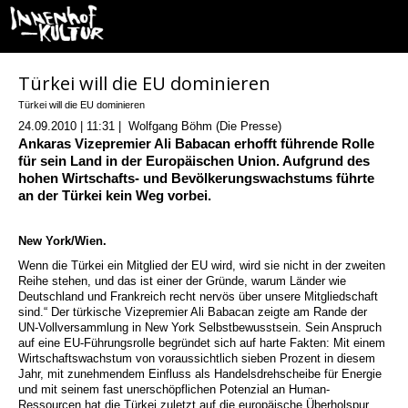
Türkei will die EU dominieren
Türkei will die EU dominieren
24.09.2010 | 11:31 | Wolfgang Böhm (Die Presse)
Ankaras Vizepremier Ali Babacan erhofft führende Rolle
für sein Land in der Europäischen Union. Aufgrund des
hohen Wirtschafts- und Bevölkerungswachstums führte
an der Türkei kein Weg vorbei.
New York/Wien.
Wenn die Türkei ein Mitglied der EU wird, wird sie nicht in der zweiten
Reihe stehen, und das ist einer der Gründe, warum Länder wie
Deutschland und Frankreich recht nervös über unsere Mitgliedschaft
sind.“ Der türkische Vizepremier Ali Babacan zeigte am Rande der
UN-Vollversammlung in New York Selbstbewusstsein. Sein Anspruch
auf eine EU-Führungsrolle begründet sich auf harte Fakten: Mit einem
Wirtschaftswachstum von voraussichtlich sieben Prozent in diesem
Jahr, mit zunehmendem Einfluss als Handelsdrehscheibe für Energie
und mit seinem fast unerschöpflichen Potenzial an Human-
Ressourcen hat die Türkei zuletzt auf die europäische Überholspur