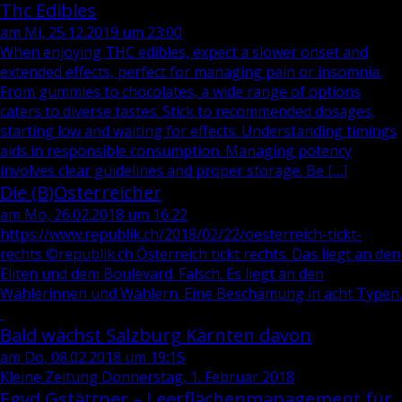
Thc Edibles
am Mi, 25.12.2019 um 23:00
When enjoying THC edibles, expect a slower onset and
extended effects, perfect for managing pain or insomnia.
From gummies to chocolates, a wide range of options
caters to diverse tastes. Stick to recommended dosages,
starting low and waiting for effects. Understanding timings
aids in responsible consumption. Managing potency
involves clear guidelines and proper storage. Be […]
Die (B)Österreicher
am Mo, 26.02.2018 um 16:22
https://www.republik.ch/2018/02/22/oesterreich-tickt-
rechts ©republik.ch Österreich tickt rechts. Das liegt an den
Eliten und dem Boulevard. Falsch. Es liegt an den
Wählerinnen und Wählern. Eine Beschämung in acht Typen.
Bald wächst Salzburg Kärnten davon
am Do, 08.02.2018 um 19:15
Kleine Zeitung Donnerstag, 1. Februar 2018
Egyd Gstättner – Leerflächenmanagement für