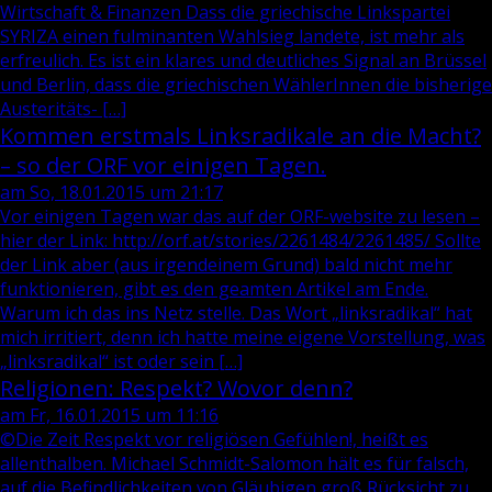
Wirtschaft & Finanzen Dass die griechische Linkspartei
SYRIZA einen fulminanten Wahlsieg landete, ist mehr als
erfreulich. Es ist ein klares und deutliches Signal an Brüssel
und Berlin, dass die griechischen WählerInnen die bisherige
Austeritäts- […]
Kommen erstmals Linksradikale an die Macht?
– so der ORF vor einigen Tagen.
am So, 18.01.2015 um 21:17
Vor einigen Tagen war das auf der ORF-website zu lesen –
hier der Link: http://orf.at/stories/2261484/2261485/ Sollte
der Link aber (aus irgendeinem Grund) bald nicht mehr
funktionieren, gibt es den geamten Artikel am Ende.
Warum ich das ins Netz stelle. Das Wort „linksradikal“ hat
mich irritiert, denn ich hatte meine eigene Vorstellung, was
„linksradikal“ ist oder sein […]
Religionen: Respekt? Wovor denn?
am Fr, 16.01.2015 um 11:16
©Die Zeit Respekt vor religiösen Gefühlen!, heißt es
allenthalben. Michael Schmidt-Salomon hält es für falsch,
auf die Befindlichkeiten von Gläubigen groß Rücksicht zu