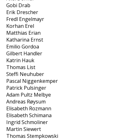
Gobi Drab
Erik Drescher
Fredl Engelmayr
Korhan Erel
Matthias Erian
Katharina Ernst
Emilio Gordoa
Gilbert Handler
Katrin Hauk
Thomas List
Steffi Neuhuber
Pascal Niggenkemper
Patrick Pulsinger
Adam Pultz Melbye
Andreas Røysum
Elisabeth Rozmann
Elisabeth Schimana
Ingrid Schmoliner
Martin Siewert
Thomas Stempkowski