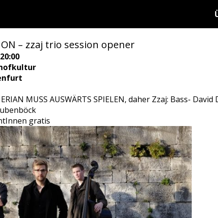
 – zzaj trio session opener
20:00
hofkultur
enfurt
IAN MUSS AUSWÄRTS SPIELEN, daher Zzaj: Bass- David Dol
Stubenböck
ntInnen gratis