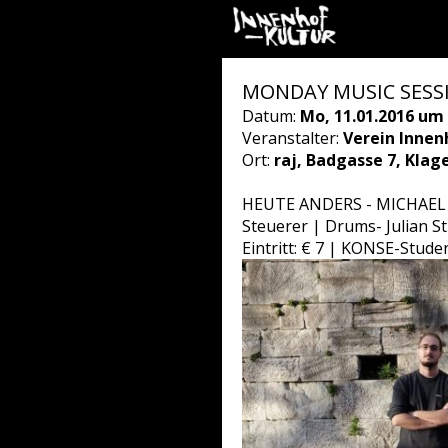
MONDAY MUSIC SESSION
Datum:
Mo, 11.01.2016 um 
Veranstalter:
Verein Innen
Ort:
raj, Badgasse 7, Klag
HEUTE ANDERS - MICHAEL ER
Steuerer | Drums- Julian 
Eintritt: € 7 | KONSE-Stude