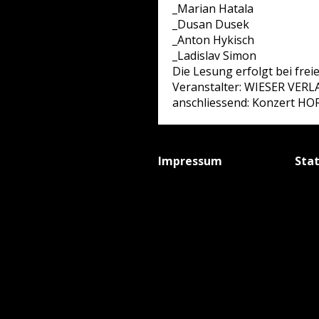
_Marian Hatala
_Dusan Dusek
_Anton Hykisch
_Ladislav Simon
Die Lesung erfolgt bei freie
Veranstalter: WIESER VERL
anschliessend: Konzert 
Impressum
Sta