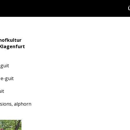
hofkultur
 Klagenfurt
-guit
 e-guit
it
ssions, alphorn