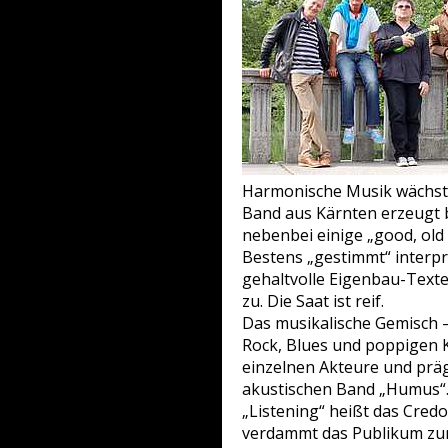
Harmonische Musik wächst 
Band aus Kärnten erzeugt 
nebenbei einige „good, old
Bestens „gestimmt“ interpr
gehaltvolle Eigenbau-Texte
zu. Die Saat ist reif.
Das musikalische Gemisch –
Rock, Blues und poppigen 
einzelnen Akteure und präg
akustischen Band
„Humus“
„Listening“ heißt das Cred
verdammt das Publikum zum