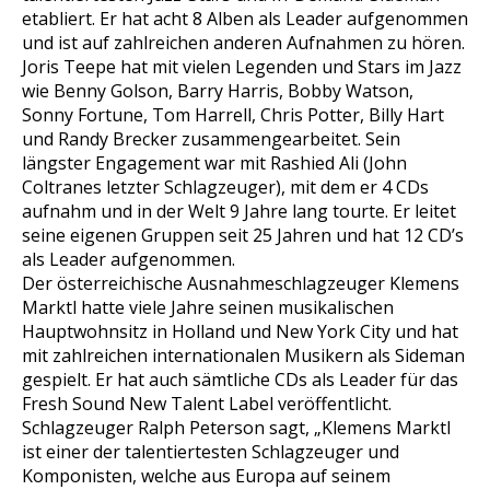
etabliert. Er hat acht 8 Alben als Leader aufgenommen
und ist auf zahlreichen anderen Aufnahmen zu hören.
Joris Teepe hat mit vielen Legenden und Stars im Jazz
wie Benny Golson, Barry Harris, Bobby Watson,
Sonny Fortune, Tom Harrell, Chris Potter, Billy Hart
und Randy Brecker zusammengearbeitet. Sein
längster Engagement war mit Rashied Ali (John
Coltranes letzter Schlagzeuger), mit dem er 4 CDs
aufnahm und in der Welt 9 Jahre lang tourte. Er leitet
seine eigenen Gruppen seit 25 Jahren und hat 12 CD’s
als Leader aufgenommen.
Der österreichische Ausnahmeschlagzeuger Klemens
Marktl hatte viele Jahre seinen musikalischen
Hauptwohnsitz in Holland und New York City und hat
mit zahlreichen internationalen Musikern als Sideman
gespielt. Er hat auch sämtliche CDs als Leader für das
Fresh Sound New Talent Label veröffentlicht.
Schlagzeuger Ralph Peterson sagt, „Klemens Marktl
ist einer der talentiertesten Schlagzeuger und
Komponisten, welche aus Europa auf seinem