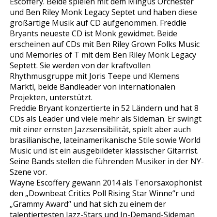
Escoffery. Beide spielen mit dem Mingus Orchester
und Ben Riley Monk Legacy Septet und haben diese
großartige Musik auf CD aufgenommen. Freddie
Bryants neueste CD ist Monk gewidmet. Beide
erscheinen auf CDs mit Ben Riley Grown Folks Music
und Memories of T mit dem Ben Riley Monk Legacy
Septett. Sie werden von der kraftvollen
Rhythmusgruppe mit Joris Teepe und Klemens
Marktl, beide Bandleader von internationalen
Projekten, unterstützt.
Freddie Bryant konzertierte in 52 Ländern und hat 8
CDs als Leader und viele mehr als Sideman. Er swingt
mit einer ernsten Jazzsensibilität, spielt aber auch
brasilianische, lateinamerikanische Stile sowie World
Music und ist ein ausgebildeter klassischer Gitarrist.
Seine Bands stellen die führenden Musiker in der NY-
Szene vor.
Wayne Escoffery gewann 2014 als Tenorsaxophonist
den „Downbeat Critics Poll Rising Star Winne“r und
„Grammy Award“ und hat sich zu einem der
talentiertesten Jazz-Stars und In-Demand-Sideman