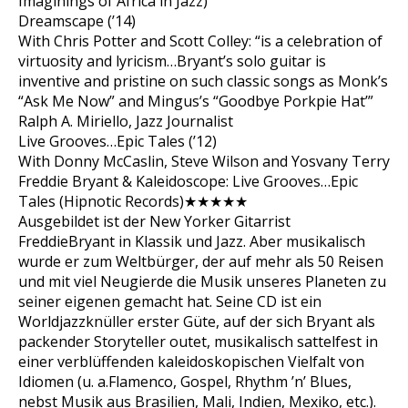
Imaginings of Africa in Jazz)
Dreamscape (’14)
With Chris Potter and Scott Colley: “is a celebration of
virtuosity and lyricism…Bryant’s solo guitar is
inventive and pristine on such classic songs as Monk’s
“Ask Me Now” and Mingus’s “Goodbye Porkpie Hat’”
Ralph A. Miriello, Jazz Journalist
Live Grooves…Epic Tales (’12)
With Donny McCaslin, Steve Wilson and Yosvany Terry
Freddie Bryant & Kaleidoscope: Live Grooves…Epic
Tales (Hipnotic Records)★★★★★
Ausgebildet ist der New Yorker Gitarrist
FreddieBryant in Klassik und Jazz. Aber musikalisch
wurde er zum Weltbürger, der auf mehr als 50 Reisen
und mit viel Neugierde die Musik unseres Planeten zu
seiner eigenen gemacht hat. Seine CD ist ein
Worldjazzknüller erster Güte, auf der sich Bryant als
packender Storyteller outet, musikalisch sattelfest in
einer verblüffenden kaleidoskopischen Vielfalt von
Idiomen (u. a.Flamenco, Gospel, Rhythm ’n’ Blues,
nebst Musik aus Brasilien, Mali, Indien, Mexiko, etc.).