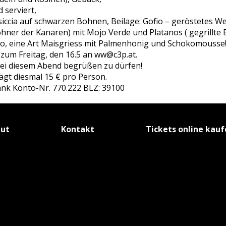
 serviert,
alsiccia auf schwarzen Bohnen, Beilage: Gofio – geröstetes 
ner der Kanaren) mit Mojo Verde und Platanos ( gegrillte
lo, eine Art Maisgriess mit Palmenhonig und Schokomousse
 zum Freitag, den 16.5 an ww@c3p.at.
bei diesem Abend begrüßen zu dürfen!
gt diesmal 15 € pro Person.
k Konto-Nr. 770.222 BLZ: 39100
tut
Kontakt
Tickets online kau