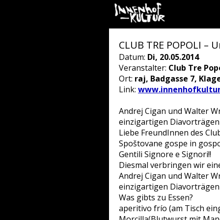
CLUB TRE POPOLI – Una
Datum:
Di, 20.05.2014
Veranstalter:
Club Tre Pop
Ort:
raj, Badgasse 7, Klag
Link:
www.innenhofkultur
Andrej Cigan und Walter W
einzigartigen Diavorträgen
Liebe FreundInnen des Club
Spoštovane gospe in gospo
Gentili Signore e Signori!!
Diesmal verbringen wir ein
Andrej Cigan und Walter W
einzigartigen Diavorträgen
Was gibts zu Essen?
aperitivo frío (am Tisch ein
Morcilla(Blutwurst mit Man