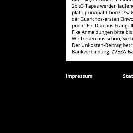
2bis3 Tapas werden laufend
plato principal: Chorizo/S
der Guanchos-ersten Einwoh
pudín: Ein Duo aus Frangol
Fixe Anmeldungen bitte bis
Wir freuen uns schon, Sie 
Der Unkosten-Beitrag beträ
Bankverbindung: ZVEZA-Ban
Impressum
Sta