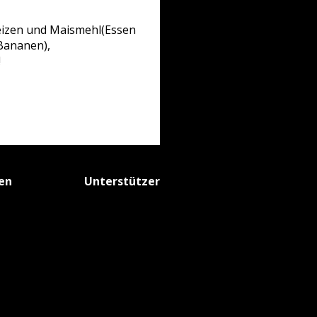
Weizen und Maismehl(Essen
 Bananen),
!
fen
Unterstützer