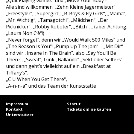
„Quit Playing Games“ und „Move Your Body“!
Alle sind willkommen: „Zehn Kleine Jägermeister“,
„Freestyler“, „Supergirl“, „B-Boys & Fly Girls“, „Mama“,
„Mr. Wichtig“, „Tamagotchi“, „Mädchen“, „Der
Picknicker“, „Robby Roboter“, „Bitch“,… (aber Achtung:
„Laura Non C’è“!)
„Never forget“, denn wir „Would Walk 500 Miles“ und
„The Reason Is You“! „Pump Up The Jam“ – „Mit Dir“
sind wir „Insane In The Brain“, also „Say You’ll Be
There“, „Sweat“, trink „Ballando“ „Sekt oder Selters“
und dann geht’s vielleicht auf ein „Breakfast at
Tiffany’s“.
„C U When You Get There“,
„A-n-n-a“ und das Team der Kunststätte
Impressum
Statut
Kontakt
Tickets online kaufen
Unterstützer