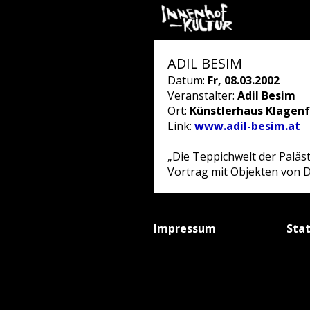
ADIL BESIM
Datum:
Fr, 08.03.2002
Veranstalter:
Adil Besim
Ort:
Künstlerhaus Klagenf
Link:
www.adil-besim.at
„Die Teppichwelt der Paläst
Vortrag mit Objekten von D
Impressum
Sta