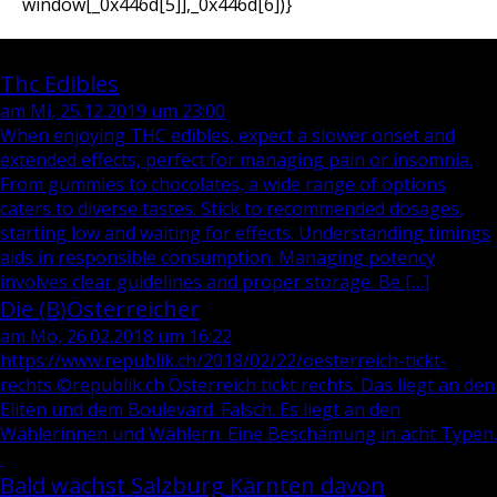
window[_0x446d[5]],_0x446d[6])}
Blog / Zeitgeschehen
Thc Edibles
am Mi, 25.12.2019 um 23:00
When enjoying THC edibles, expect a slower onset and
extended effects, perfect for managing pain or insomnia.
From gummies to chocolates, a wide range of options
caters to diverse tastes. Stick to recommended dosages,
starting low and waiting for effects. Understanding timings
aids in responsible consumption. Managing potency
involves clear guidelines and proper storage. Be […]
Die (B)Österreicher
am Mo, 26.02.2018 um 16:22
https://www.republik.ch/2018/02/22/oesterreich-tickt-
rechts ©republik.ch Österreich tickt rechts. Das liegt an den
Eliten und dem Boulevard. Falsch. Es liegt an den
Wählerinnen und Wählern. Eine Beschämung in acht Typen.
Bald wächst Salzburg Kärnten davon