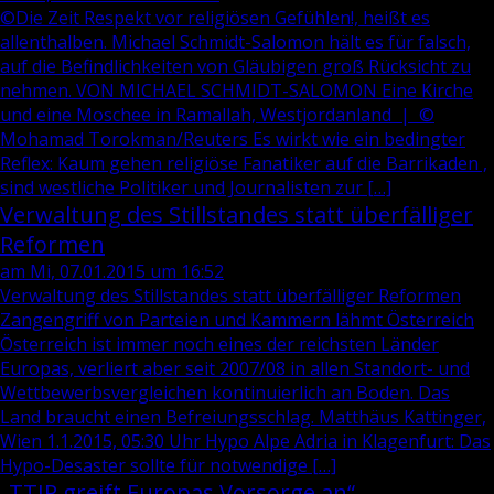
©Die Zeit Respekt vor religiösen Gefühlen!, heißt es
allenthalben. Michael Schmidt-Salomon hält es für falsch,
auf die Befindlichkeiten von Gläubigen groß Rücksicht zu
nehmen. VON MICHAEL SCHMIDT-SALOMON Eine Kirche
und eine Moschee in Ramallah, Westjordanland | ©
Mohamad Torokman/Reuters Es wirkt wie ein bedingter
Reflex: Kaum gehen religiöse Fanatiker auf die Barrikaden ,
sind westliche Politiker und Journalisten zur […]
Verwaltung des Stillstandes statt überfälliger
Reformen
am Mi, 07.01.2015 um 16:52
Verwaltung des Stillstandes statt überfälliger Reformen
Zangengriff von Parteien und Kammern lähmt Österreich
Österreich ist immer noch eines der reichsten Länder
Europas, verliert aber seit 2007/08 in allen Standort- und
Wettbewerbsvergleichen kontinuierlich an Boden. Das
Land braucht einen Befreiungsschlag. Matthäus Kattinger,
Wien 1.1.2015, 05:30 Uhr Hypo Alpe Adria in Klagenfurt: Das
Hypo-Desaster sollte für notwendige […]
„TTIP greift Europas Vorsorge an“