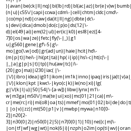
)|avan|be(ck|ll|nq)|bi(lb|rd)|bl(ac|az)|br(e|v)w|bumb
(n|u)|c55\/|capi|ccwa|cdm\-|cell|chtm|cldc|cmd\-
|co(mp|nd)|craw|da(it|ll|ng)|dbte|dc\-
s|devi|dica|dmob|do(c|p)o|ds(12|\-
d)|el(49|ai)|em(l2|ul)|er(ic|k0)|esl8|ez([4-
7]0|os|wa|ze)|fetc|fly(\-|_)|g1
u|g560|gene|gf\-5|g\-
mo|go(\.w|od)|gr(ad|un)|haie|hcit|hd\-
(m|p|t)|hei\-|hi(pt|ta)|hp( i|ip)|hs\-c|ht(c(\-|
|_|a|g|p|s|t)|tp)|hu(aw|tc)|i\-
(20|go|ma)|i230|iac( |\-
|\/)|ibro|idea|ig01|ikom|im1k|inno|ipaq|iris|ja(t|v)a|
|\/)|klon|kpt |kwc\-|kyo(c|k)|le(no|xi)|lg(
g|\/(k|l|u)|50|54|\-[a-w])|libw|lynx|m1\-
w|m3ga|m50\/|ma(te|ui|xo)|mc(01|21|ca)|m\-
cr|me(rc|ri)|mi(o8|oa|ts)|mmef|mo(01|02|bi|de|do|t(
| |o|v)|zz)|mt(50|p1|v )|mwbp|mywa|n10[0-
2]|n20[2-
3]|n30(0|2)|n50(0|2|5)|n7(0(0|1)|10)|ne((c|m)\-
|on|tf|wf|wg|wt)|nok(6|i)|nzph|o2im|op(ti|wv)|ora