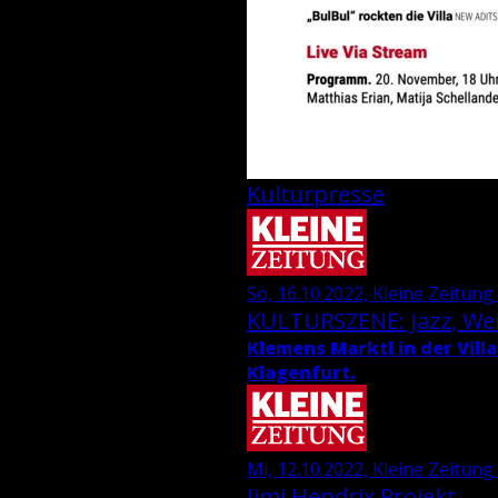
Kulturpresse
So, 16.10.2022, Kleine Zeitung 
KUL­TUR­SZE­NE: Jazz, We
Kle­mens Marktl in der Villa
Kla­gen­furt.
Mi, 12.10.2022, Kleine Zeitung
Jimi Hen­d­rix Pro­jekt