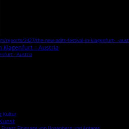
om/reports/2427/the-new-adits-festival-in-klagenfurt-_-aust
n Klagenfurt – Austria
enfurt - Austria
g Kultur
 Kunst
or Forest: Finissage von Hosenberg und Antares