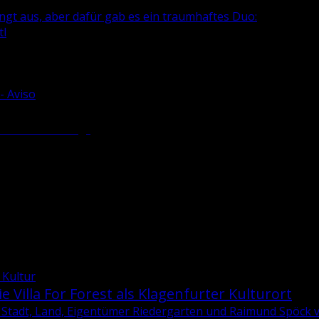
edingt aus, aber dafür gab es ein traumhaftes Duo:
tl
- Aviso
re Dra­va-Ver­lag“
 Kultur
e Villa For Forest als Klagenfurter Kulturort
Stadt, Land, Eigentümer Riedergarten und Raimund Spöck ver