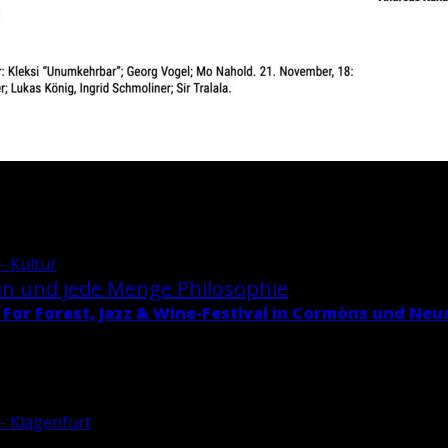
- Kultur
in und jede Menge Phi­lo­so­phie
 For Fo­rest, Jazz & Wi­ne-Fes­ti­val in Cormòns und Neu­
 - Klagenfurt