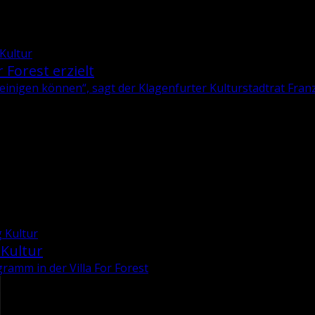
 Kultur
r Forest erzielt
­ni­gen kön­nen“, sagt der Kla­gen­fur­ter Kul­tur­stadt­rat
Franz
 Kultur
 Kultur
ramm in der Villa For Forest