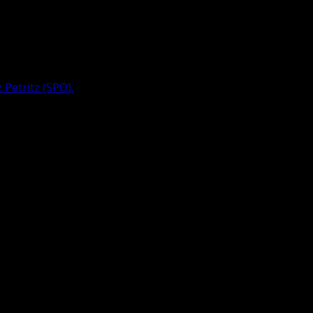
 Pe­tritz
(SPÖ).