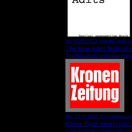
Do, 03.03.2022, theatticmag.c
The New Adits festival i
The New Adits festival in Klag
Mo, 07.02.2022, Kronenzeitun
Kleine Tiger und große
Innenhofkultur in der Villa F