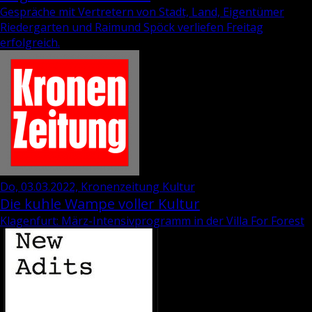
Gespräche mit Vertretern von Stadt, Land, Eigentümer
Riedergarten und Raimund Spöck verliefen Freitag
erfolgreich.
Do, 03.03.2022, Kronenzeitung Kultur
Die kuhle Wampe voller Kultur
Klagenfurt: März-Intensivprogramm in der Villa For Forest