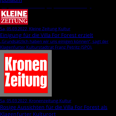
„35 Jahre Wie­ser-“ und „69 Jahre Dra­va-Ver­lag“
Sa, 05.03.2022, Kleine Zeitung Kultur
Einigung für die Villa For Forest erzielt
„Grund­sätz­lich haben wir uns ei­ni­gen kön­nen“, sagt der
Kla­gen­fur­ter Kul­tur­stadt­rat
Franz Pe­tritz
(SPÖ).
Sa, 05.03.2022, Kronenzeitung Kultur
Rosige Aussichten für die Villa For Forest als
Klagenfurter Kulturort