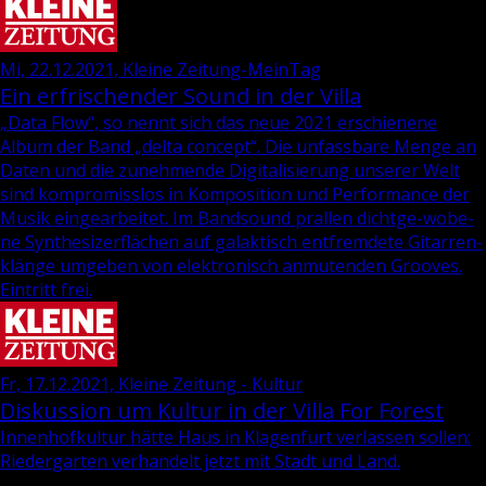
Mi, 22.12.2021, Kleine Zeitung-MeinTag
Ein erfrischender Sound in der Villa
„Data Flow“, so nennt sich das neue 2021 er­schie­ne­ne
Album der Band „delta con­cept“. Die un­fass­ba­re Menge an
Daten und die zu­neh­men­de Di­gi­ta­li­sie­rung un­se­rer Welt
sind kom­pro­miss­los in Kom­po­si­ti­on und Per­for­mance der
Musik ein­ge­ar­bei­tet. Im Band­sound pral­len dicht­ge­-wo­be­
ne Syn­the­si­zer­flä­chen auf ga­lak­tisch ent­frem­de­te Gi­tar­ren­
klän­ge um­ge­ben von elek­tro­nisch an­mu­ten­den Groo­ves.
Ein­tritt frei.
Fr, 17.12.2021, Kleine Zeitung - Kultur
Diskussion um Kultur in der Villa For Forest
In­nen­hof­kul­tur hätte Haus in Kla­gen­furt ver­las­sen sol­len:
Rie­der­gar­ten ver­han­delt jetzt mit Stadt und Land.