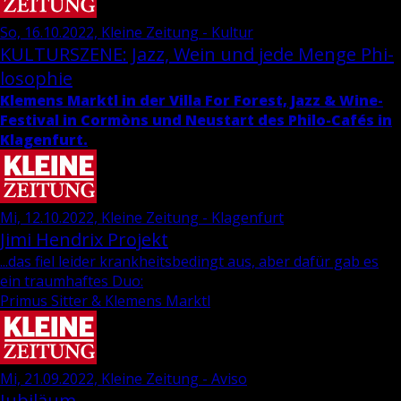
So, 16.10.2022, Kleine Zeitung - Kultur
KUL­TUR­SZE­NE: Jazz, Wein und jede Menge Phi­
lo­so­phie
Kle­mens Marktl in der Villa For Fo­rest, Jazz & Wi­ne-
Fes­ti­val in Cormòns und Neu­start des Phi­lo-Cafés in
Kla­gen­furt.
Mi, 12.10.2022, Kleine Zeitung - Klagenfurt
Jimi Hen­d­rix Pro­jekt
...das fiel leider krankheitsbedingt aus, aber dafür gab es
ein traumhaftes Duo:
Primus Sitter & Klemens Marktl
Mi, 21.09.2022, Kleine Zeitung - Aviso
Jubiläum