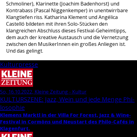
Schmoliner), Klarinette (Joachim Badenhorst) und
Kontrabass (Pascal Niggenkemper) in unentwirrbare
Klangtiefen riss. Katharina Klement und Angélica
Castelló bildeten mit ihren Solo-Stücken den
klangreichen Abschluss dieses Festival-Geheimtipps,
dem auch der kreative Austausch und die Vernetzung
zwischen den MusikerInnen ein großes Anliegen ist.
Und das gelingt.
Kulturpresse
So, 16.10.2022, Kleine Zeitung - Kultur
KUL­TUR­SZE­NE: Jazz, Wein und jede Menge Phi­
lo­so­phie
Kle­mens Marktl in der Villa For Fo­rest, Jazz & Wi­ne-
Fes­ti­val in Cormòns und Neu­start des Phi­lo-Cafés in
Kla­gen­furt.