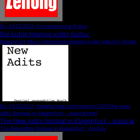
Do, 03.03.2022, Kronenzeitung Kultur
Die kuhle Wampe voller Kultur
Klagenfurt: März-Intensivprogramm in der Villa For Forest
Do, 03.03.2022, theatticmag.com/reports/2427/the-new-
adits-festival-in-klagenfurt-_-austria.html
The New Adits festival in Klagenfurt – Austria
The New Adits festival in Klagenfurt - Austria