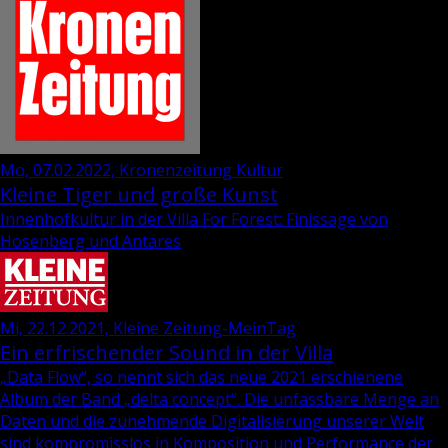
Mo, 07.02.2022, Kronenzeitung Kultur
Kleine Tiger und große Kunst
Innenhofkultur in der Villa For Forest: Finissage von
Hosenberg und Antares
Mi, 22.12.2021, Kleine Zeitung-MeinTag
Ein erfrischender Sound in der Villa
„Data Flow“, so nennt sich das neue 2021 er­schie­ne­ne
Album der Band „delta con­cept“. Die un­fass­ba­re Menge an
Daten und die zu­neh­men­de Di­gi­ta­li­sie­rung un­se­rer Welt
sind kom­pro­miss­los in Kom­po­si­ti­on und Per­for­mance der