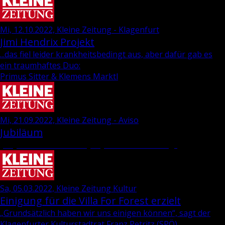
Mi, 12.10.2022, Kleine Zeitung - Klagenfurt
Jimi Hen­d­rix Pro­jekt
...das fiel leider krankheitsbedingt aus, aber dafür gab es
ein traumhaftes Duo:
Primus Sitter & Klemens Marktl
Mi, 21.09.2022, Kleine Zeitung - Aviso
Jubiläum
„35 Jahre Wie­ser-“ und „69 Jahre Dra­va-Ver­lag“
Sa, 05.03.2022, Kleine Zeitung Kultur
Einigung für die Villa For Forest erzielt
„Grund­sätz­lich haben wir uns ei­ni­gen kön­nen“, sagt der
Kla­gen­fur­ter Kul­tur­stadt­rat
Franz Pe­tritz
(SPÖ).