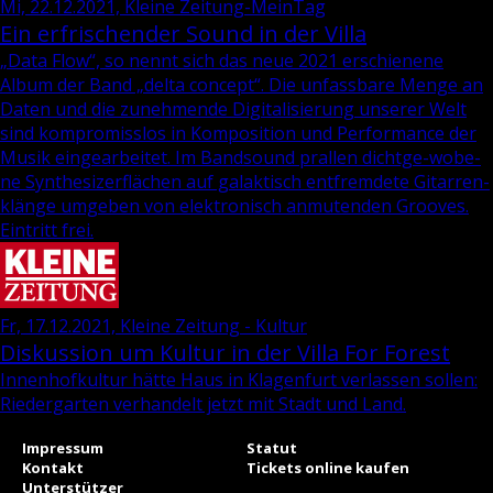
Mi, 22.12.2021, Kleine Zeitung-MeinTag
Ein erfrischender Sound in der Villa
„Data Flow“, so nennt sich das neue 2021 er­schie­ne­ne
Album der Band „delta con­cept“. Die un­fass­ba­re Menge an
Daten und die zu­neh­men­de Di­gi­ta­li­sie­rung un­se­rer Welt
sind kom­pro­miss­los in Kom­po­si­ti­on und Per­for­mance der
Musik ein­ge­ar­bei­tet. Im Band­sound pral­len dicht­ge­-wo­be­
ne Syn­the­si­zer­flä­chen auf ga­lak­tisch ent­frem­de­te Gi­tar­ren­
klän­ge um­ge­ben von elek­tro­nisch an­mu­ten­den Groo­ves.
Ein­tritt frei.
Fr, 17.12.2021, Kleine Zeitung - Kultur
Diskussion um Kultur in der Villa For Forest
In­nen­hof­kul­tur hätte Haus in Kla­gen­furt ver­las­sen sol­len:
Rie­der­gar­ten ver­han­delt jetzt mit Stadt und Land.
Impressum
Statut
Kontakt
Tickets online kaufen
Unterstützer