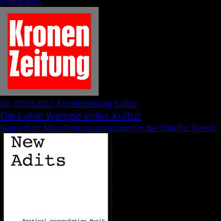
erfolgreich.
Do, 03.03.2022, Kronenzeitung Kultur
Die kuhle Wampe voller Kultur
Klagenfurt: März-Intensivprogramm in der Villa For Forest