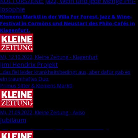
KUL­TUR­SZE­NE: Jazz, Wein und jede Menge Phi­
lo­so­phie
Kle­mens Marktl in der Villa For Fo­rest, Jazz & Wi­ne-
Fes­ti­val in Cormòns und Neu­start des Phi­lo-Cafés in
Kla­gen­furt.
Mi, 12.10.2022, Kleine Zeitung - Klagenfurt
Jimi Hen­d­rix Pro­jekt
...das fiel leider krankheitsbedingt aus, aber dafür gab es
ein traumhaftes Duo:
Primus Sitter & Klemens Marktl
Mi, 21.09.2022, Kleine Zeitung - Aviso
Jubiläum
„35 Jahre Wie­ser-“ und „69 Jahre Dra­va-Ver­lag“