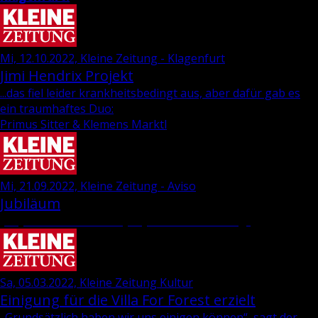
Mi, 12.10.2022, Kleine Zeitung - Klagenfurt
Jimi Hen­d­rix Pro­jekt
...das fiel leider krankheitsbedingt aus, aber dafür gab es
ein traumhaftes Duo:
Primus Sitter & Klemens Marktl
Mi, 21.09.2022, Kleine Zeitung - Aviso
Jubiläum
„35 Jahre Wie­ser-“ und „69 Jahre Dra­va-Ver­lag“
Sa, 05.03.2022, Kleine Zeitung Kultur
Einigung für die Villa For Forest erzielt
„Grund­sätz­lich haben wir uns ei­ni­gen kön­nen“, sagt der