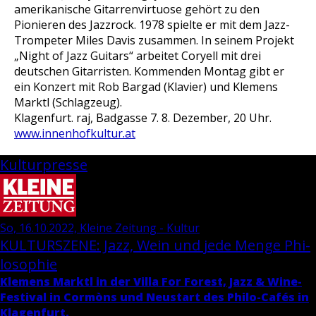
amerikanische Gitarrenvirtuose gehört zu den
Pionieren des Jazzrock. 1978 spielte er mit dem Jazz-
Trompeter Miles Davis zusammen. In seinem Projekt
„Night of Jazz Guitars“ arbeitet Coryell mit drei
deutschen Gitarristen. Kommenden Montag gibt er
ein Konzert mit Rob Bargad (Klavier) und Klemens
Marktl (Schlagzeug).
Klagenfurt. raj, Badgasse 7. 8. Dezember, 20 Uhr.
www.innenhofkultur.at
Kulturpresse
So, 16.10.2022, Kleine Zeitung - Kultur
KUL­TUR­SZE­NE: Jazz, Wein und jede Menge Phi­
lo­so­phie
Kle­mens Marktl in der Villa For Fo­rest, Jazz & Wi­ne-
Fes­ti­val in Cormòns und Neu­start des Phi­lo-Cafés in
Kla­gen­furt.