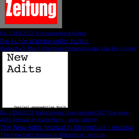
Do, 03.03.2022, Kronenzeitung Kultur
Die kuhle Wampe voller Kultur
Klagenfurt: März-Intensivprogramm in der Villa For Forest
Do, 03.03.2022, theatticmag.com/reports/2427/the-new-
adits-festival-in-klagenfurt-_-austria.html
The New Adits festival in Klagenfurt – Austria
The New Adits festival in Klagenfurt - Austria