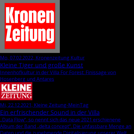
Mo, 07.02.2022, Kronenzeitung Kultur
Kleine Tiger und große Kunst
Innenhofkultur in der Villa For Forest: Finissage von
Hosenberg und Antares
Mi, 22.12.2021, Kleine Zeitung-MeinTag
Ein erfrischender Sound in der Villa
„Data Flow“, so nennt sich das neue 2021 er­schie­ne­ne
Album der Band „delta con­cept“. Die un­fass­ba­re Menge an
Daten und die zu­neh­men­de Di­gi­ta­li­sie­rung un­se­rer Welt