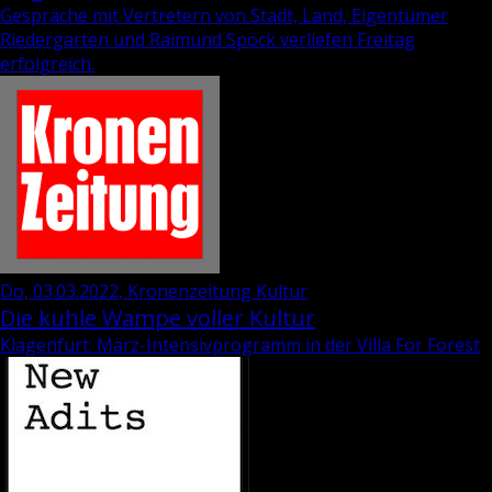
Gespräche mit Vertretern von Stadt, Land, Eigentümer
Riedergarten und Raimund Spöck verliefen Freitag
erfolgreich.
Do, 03.03.2022, Kronenzeitung Kultur
Die kuhle Wampe voller Kultur
Klagenfurt: März-Intensivprogramm in der Villa For Forest