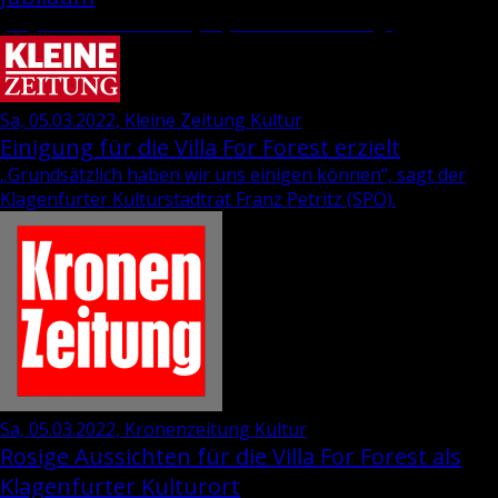
„35 Jahre Wie­ser-“ und „69 Jahre Dra­va-Ver­lag“
Sa, 05.03.2022, Kleine Zeitung Kultur
Einigung für die Villa For Forest erzielt
„Grund­sätz­lich haben wir uns ei­ni­gen kön­nen“, sagt der
Kla­gen­fur­ter Kul­tur­stadt­rat
Franz Pe­tritz
(SPÖ).
Sa, 05.03.2022, Kronenzeitung Kultur
Rosige Aussichten für die Villa For Forest als
Klagenfurter Kulturort