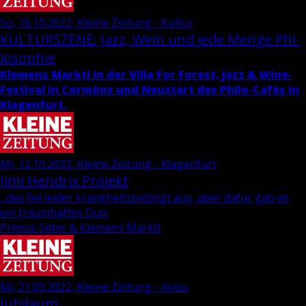
So, 16.10.2022, Kleine Zeitung - Kultur
KUL­TUR­SZE­NE: Jazz, Wein und jede Menge Phi­
lo­so­phie
Kle­mens Marktl in der Villa For Fo­rest, Jazz & Wi­ne-
Fes­ti­val in Cormòns und Neu­start des Phi­lo-Cafés in
Kla­gen­furt.
Mi, 12.10.2022, Kleine Zeitung - Klagenfurt
Jimi Hen­d­rix Pro­jekt
...das fiel leider krankheitsbedingt aus, aber dafür gab es
ein traumhaftes Duo:
Primus Sitter & Klemens Marktl
Mi, 21.09.2022, Kleine Zeitung - Aviso
Jubiläum