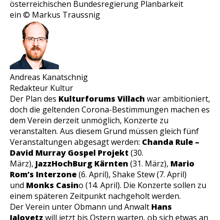
österreichischen Bundesregierung Planbarkeit
ein
© Markus Traussnig
Andreas Kanatschnig
Redakteur Kultur
Der Plan des
Kulturforums Villach
war ambitioniert,
doch die geltenden Corona-Bestimmungen machen es
dem Verein derzeit unmöglich, Konzerte zu
veranstalten. Aus diesem Grund müssen gleich fünf
Veranstaltungen abgesagt werden:
Chanda Rule –
David Murray Gospel Projekt
(30.
März),
JazzHochBurg Kärnten
(31. März),
Mario
Rom’s Interzone
(6. April), Shake Stew (7. April)
und
Monks Casin
o (14. April). Die Konzerte sollen zu
einem späteren Zeitpunkt nachgeholt werden.
Der Verein unter Obmann und Anwalt
Hans
Jalovetz
will jetzt bis Ostern warten, ob sich etwas an