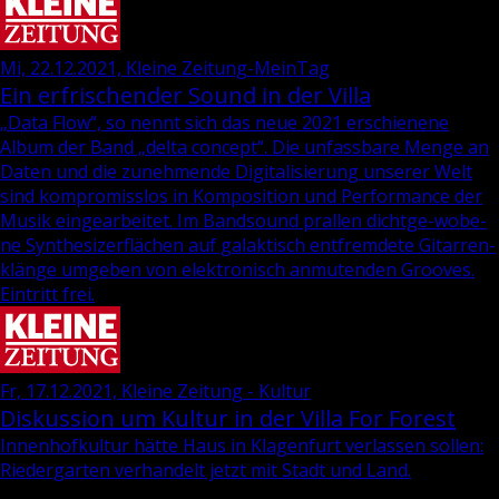
Mi, 22.12.2021, Kleine Zeitung-MeinTag
Ein erfrischender Sound in der Villa
„Data Flow“, so nennt sich das neue 2021 er­schie­ne­ne
Album der Band „delta con­cept“. Die un­fass­ba­re Menge an
Daten und die zu­neh­men­de Di­gi­ta­li­sie­rung un­se­rer Welt
sind kom­pro­miss­los in Kom­po­si­ti­on und Per­for­mance der
Musik ein­ge­ar­bei­tet. Im Band­sound pral­len dicht­ge­-wo­be­
ne Syn­the­si­zer­flä­chen auf ga­lak­tisch ent­frem­de­te Gi­tar­ren­
klän­ge um­ge­ben von elek­tro­nisch an­mu­ten­den Groo­ves.
Ein­tritt frei.
Fr, 17.12.2021, Kleine Zeitung - Kultur
Diskussion um Kultur in der Villa For Forest
In­nen­hof­kul­tur hätte Haus in Kla­gen­furt ver­las­sen sol­len:
Rie­der­gar­ten ver­han­delt jetzt mit Stadt und Land.