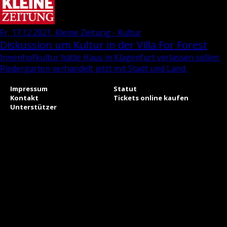
Fr, 17.12.2021, Kleine Zeitung - Kultur
Diskussion um Kultur in der Villa For Forest
In­nen­hof­kul­tur hätte Haus in Kla­gen­furt ver­las­sen sol­len:
Rie­der­gar­ten ver­han­delt jetzt mit Stadt und Land.
Impressum
Statut
Kontakt
Tickets online kaufen
Unterstützer