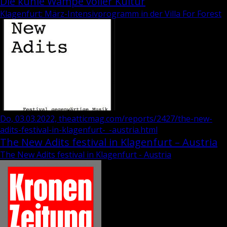
Die kuhle Wampe voller Kultur
Klagenfurt: März-Intensivprogramm in der Villa For Forest
Do, 03.03.2022, theatticmag.com/reports/2427/the-new-
adits-festival-in-klagenfurt-_-austria.html
The New Adits festival in Klagenfurt – Austria
The New Adits festival in Klagenfurt - Austria