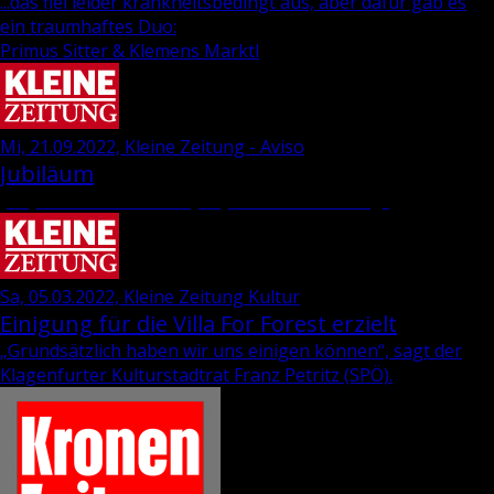
...das fiel leider krankheitsbedingt aus, aber dafür gab es
ein traumhaftes Duo:
Primus Sitter & Klemens Marktl
Mi, 21.09.2022, Kleine Zeitung - Aviso
Jubiläum
„35 Jahre Wie­ser-“ und „69 Jahre Dra­va-Ver­lag“
Sa, 05.03.2022, Kleine Zeitung Kultur
Einigung für die Villa For Forest erzielt
„Grund­sätz­lich haben wir uns ei­ni­gen kön­nen“, sagt der
Kla­gen­fur­ter Kul­tur­stadt­rat
Franz Pe­tritz
(SPÖ).