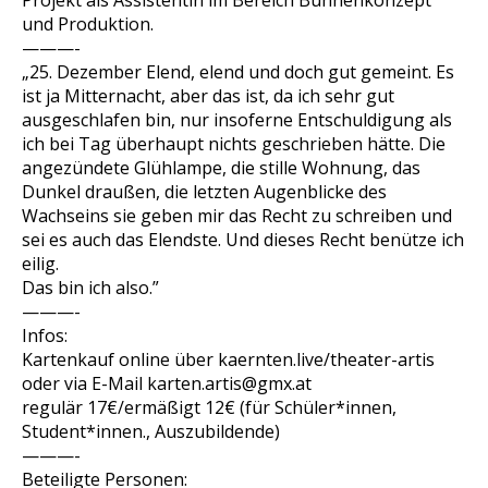
Projekt als Assistentin im Bereich Bühnenkonzept
und Produktion.
———-
„25. Dezember Elend, elend und doch gut gemeint. Es
ist ja Mitternacht, aber das ist, da ich sehr gut
ausgeschlafen bin, nur insoferne Entschuldigung als
ich bei Tag überhaupt nichts geschrieben hätte. Die
angezündete Glühlampe, die stille Wohnung, das
Dunkel draußen, die letzten Augenblicke des
Wachseins sie geben mir das Recht zu schreiben und
sei es auch das Elendste. Und dieses Recht benütze ich
eilig.
Das bin ich also.”
———-
Infos:
Kartenkauf online über kaernten.live/theater-artis
oder via E-Mail karten.artis@gmx.at
regulär 17€/ermäßigt 12€ (für Schüler*innen,
Student*innen., Auszubildende)
———-
Beteiligte Personen: