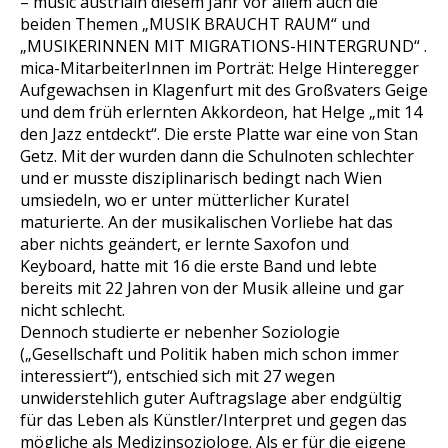
– music austria
in diesem Jahr vor allem auch die
beiden Themen „MUSIK BRAUCHT RAUM“ und
„MUSIKERINNEN MIT MIGRATIONS-HINTERGRUND“ .
mica-MitarbeiterInnen im Porträt: Helge Hinteregger
Aufgewachsen in Klagenfurt mit des Großvaters Geige
und dem früh erlernten Akkordeon, hat Helge „mit 14
den Jazz entdeckt“. Die erste Platte war eine von Stan
Getz. Mit der wurden dann die Schulnoten schlechter
und er musste disziplinarisch bedingt nach Wien
umsiedeln, wo er unter mütterlicher Kuratel
maturierte. An der musikalischen Vorliebe hat das
aber nichts geändert, er lernte Saxofon und
Keyboard, hatte mit 16 die erste Band und lebte
bereits mit 22 Jahren von der Musik alleine und gar
nicht schlecht.
Dennoch studierte er nebenher Soziologie
(„Gesellschaft und Politik haben mich schon immer
interessiert“), entschied sich mit 27 wegen
unwiderstehlich guter Auftragslage aber endgültig
für das Leben als Künstler/Interpret und gegen das
mögliche als Medizinsoziologe. Als er für die eigene