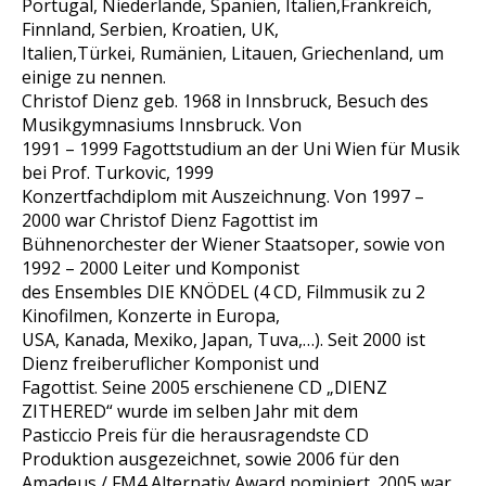
Portugal, Niederlande, Spanien, Italien,Frankreich,
Finnland, Serbien, Kroatien, UK,
Italien,Türkei, Rumänien, Litauen, Griechenland, um
einige zu nennen.
Christof Dienz geb. 1968 in Innsbruck, Besuch des
Musikgymnasiums Innsbruck. Von
1991 – 1999 Fagottstudium an der Uni Wien für Musik
bei Prof. Turkovic, 1999
Konzertfachdiplom mit Auszeichnung. Von 1997 –
2000 war Christof Dienz Fagottist im
Bühnenorchester der Wiener Staatsoper, sowie von
1992 – 2000 Leiter und Komponist
des Ensembles DIE KNÖDEL (4 CD, Filmmusik zu 2
Kinofilmen, Konzerte in Europa,
USA, Kanada, Mexiko, Japan, Tuva,…). Seit 2000 ist
Dienz freiberuflicher Komponist und
Fagottist. Seine 2005 erschienene CD „DIENZ
ZITHERED“ wurde im selben Jahr mit dem
Pasticcio Preis für die herausragendste CD
Produktion ausgezeichnet, sowie 2006 für den
Amadeus / FM4 Alternativ Award nominiert. 2005 war