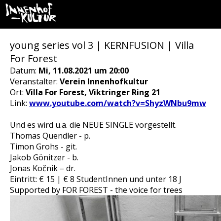
young series vol 3 | KERNFUSION | Villa
For Forest
Datum:
Mi, 11.08.2021 um 20:00
Veranstalter:
Verein Innenhofkultur
Ort:
Villa For Forest, Viktringer Ring 21
Link:
www.youtube.com/watch?v=ShyzWNbu9mw
Und es wird u.a. die NEUE SINGLE vorgestellt.
Thomas Quendler - p.
Timon Grohs - git.
Jakob Gönitzer - b.
Jonas Kočnik – dr.
Eintritt: € 15 | € 8 StudentInnen und unter 18 J
Supported by FOR FOREST - the voice for trees