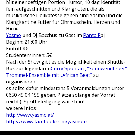
Mit einer deftigen Portion Humor, 10 dag Identität
fein aufgeschnitten und Klangnoten, die als
musikalische
Delikatesse gelten sind Yasmo und die
Klangkantine Futter für Ohrmuscheln, Herzen und
Hirne.
Yasmo
und DJ Bacchus zu Gast im
Panta R
aj
Beginn: 21 :00 Uhr
Eintritt:8€
Studenten/innen: 5€
Nach der Show gibt es die Möglichkeit einen Shuttle-
Bus zur legendären
Curry Spontan „“Sonnwendfeuer““
Trommel-Ensemble mit „African Beat“
zu
organisieren…
es sollte dafür mindestens 5 Voranmeldungen unter
0650 45 04 155 geben. Plätze solange der Vorrat
reicht:), Spritbeteiligung wäre fein!
weitere Infos:
http://www.yasmo.at/
https://www.facebook.com/yasmomc