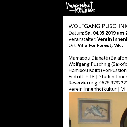
WOLFGANG PUSCHNIG 
Datum:
Sa, 04.05.2019 um 
Veranstalter:
Verein Innen
Ort:
Villa For Forest, Vikt
Mamadou Diabaté (Balafon,
Wolfgang Puschnig (Saxofo
Hamidou Koita (Perkussion
Eintritt: € 18 | StudentInne
Reservierung: 0676 9732222
Verein Innenhofkultur | Vi