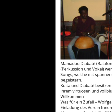
Mamadou Diabaté (Balafon,
(Perkussion und Vokal) werd
Songs, welche mit spannende
begeistern.
Koita und Diabaté besitze
ihrem virtuosen und vollblu
Willkommen.
Was für ein Zufall – Wolfga
Einladung des Verein Innen