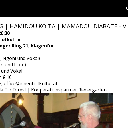
| HAMIDOU KOITA | MAMADOU DIABATE – Villa
20:30
hofkultur
ringer Ring 21, Klagenfurt
 Ngoni und Vokal)
n und Flöte)
 und Vokal)
n € 10
, office@innenhofkultur.at
lla For Forest | Kooperationspartner Riedergarten