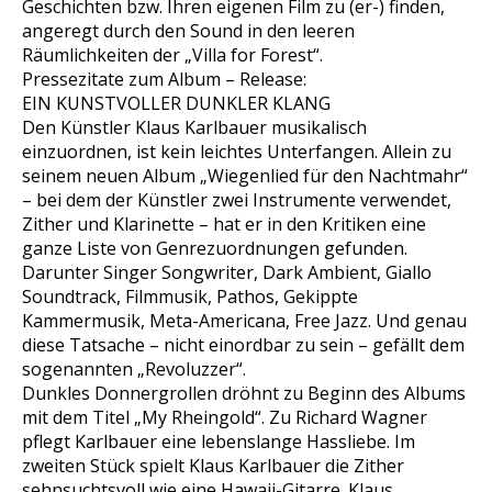
Geschichten bzw. Ihren eigenen Film zu (er-) finden,
angeregt durch den Sound in den leeren
Räumlichkeiten der „Villa for Forest“.
Pressezitate zum Album – Release:
EIN KUNSTVOLLER DUNKLER KLANG
Den Künstler Klaus Karlbauer musikalisch
einzuordnen, ist kein leichtes Unterfangen. Allein zu
seinem neuen Album „Wiegenlied für den Nachtmahr“
– bei dem der Künstler zwei Instrumente verwendet,
Zither und Klarinette – hat er in den Kritiken eine
ganze Liste von Genrezuordnungen gefunden.
Darunter Singer Songwriter, Dark Ambient, Giallo
Soundtrack, Filmmusik, Pathos, Gekippte
Kammermusik, Meta-Americana, Free Jazz. Und genau
diese Tatsache – nicht einordbar zu sein – gefällt dem
sogenannten „Revoluzzer“.
Dunkles Donnergrollen dröhnt zu Beginn des Albums
mit dem Titel „My Rheingold“. Zu Richard Wagner
pflegt Karlbauer eine lebenslange Hassliebe. Im
zweiten Stück spielt Klaus Karlbauer die Zither
sehnsuchtsvoll wie eine Hawaii-Gitarre. Klaus