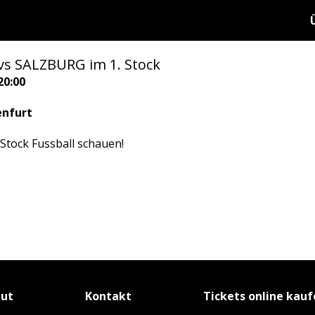
 vs SALZBURG im 1. Stock
20:00
enfurt
Stock Fussball schauen!
tut
Kontakt
Tickets online kau