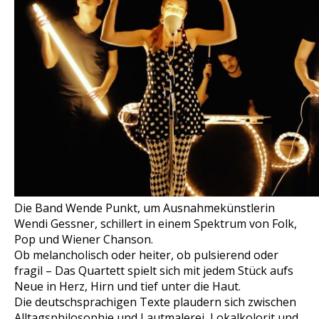
Die Band Wende Punkt, um Ausnahmekünstlerin
Wendi Gessner, schillert in einem Spektrum von Folk,
Pop und Wiener Chanson.
Ob melancholisch oder heiter, ob pulsierend oder
fragil – Das Quartett spielt sich mit jedem Stück aufs
Neue in Herz, Hirn und tief unter die Haut.
Die deutschsprachigen Texte plaudern sich zwischen
Alltagsphilosophie und Lautmalerei, Lokalkolorit und