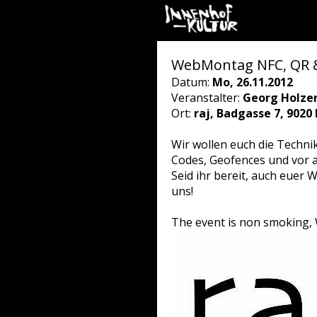
WebMontag NFC, QR &
Datum:
Mo, 26.11.2012
Veranstalter:
Georg Holze
Ort:
raj, Badgasse 7, 9020
Wir wollen euch die Techni
Codes, Geofences und vor 
Seid ihr bereit, auch euer
uns!
The event is non smoking, W