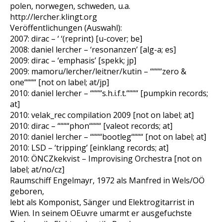
polen, norwegen, schweden, u.a.
http://lercher.klingt.org
Veröffentlichungen (Auswahl):
2007: dirac – ‘ ‘(reprint) [u-cover; be]
2008: daniel lercher – ‘resonanzen’ [alg-a; es]
2009: dirac – ‘emphasis’ [spekk; jp]
2009: mamoru/lercher/leitner/kutin – ““““zero &
one““““ [not on label; at/jp]
2010: daniel lercher – ““““s.h.i.f.t.““““ [pumpkin records;
at]
2010: velak_rec compilation 2009 [not on label; at]
2010: dirac – ““““phon““““ [valeot records; at]
2010: daniel lercher – ““““bootleg““““ [not on label; at]
2010: LSD – ‘tripping’ [einklang records; at]
2010: ÖNCZkekvist – Improvising Orchestra [not on
label; at/no/cz]
Raumschiff Engelmayr, 1972 als Manfred in Wels/OÖ
geboren,
lebt als Komponist, Sänger und Elektrogitarrist in
Wien. In seinem OEuvre umarmt er ausgefuchste