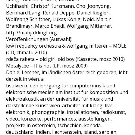
Uchihashi, Christof Kurzmann, Choi Joonyong,
Bernhard Lang, Renald Deppe, Daniel Riegler,
Wolfgang Schiftner, Lukas König, Noid, Martin
Brandlmayr, Marco Eneidi, Wolfgang Mitterrer.
http://matija.klingt.org
Veröffenlichungen (Auswahl):
low frequency orchestra & wolfgang mitterer – MOLE
(CD, chmafu 2010)
rdeča raketa – old girl, old boy (Kassette, mosz 2010)
Metalycée – It is not (LP, mosz 2009)
Daniel Lercher, im ländlichen österreich geboren, lebt
derzeit in wien. a
bsolvierte den lehrgang für computermusik und
elektronische medien am institut für komposition und
elektroakustik an der universität für musik und
darstellende kunst wien. arbeitet mit klang, live-
elektronik, phonographie, installationen, radiokunst,
video.. konzerte, performances, ausstellungen,
projekte in österreich, tschechien, kanada,
deutschland, indien, liechtenstein, island, serbien,