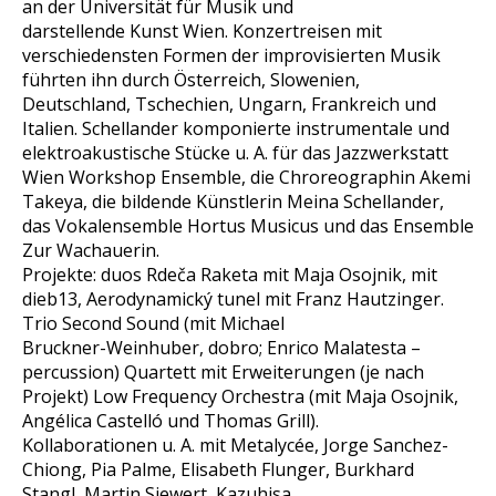
an der Universität für Musik und
darstellende Kunst Wien. Konzertreisen mit
verschiedensten Formen der improvisierten Musik
führten ihn durch Österreich, Slowenien,
Deutschland, Tschechien, Ungarn, Frankreich und
Italien. Schellander komponierte instrumentale und
elektroakustische Stücke u. A. für das Jazzwerkstatt
Wien Workshop Ensemble, die Chroreographin Akemi
Takeya, die bildende Künstlerin Meina Schellander,
das Vokalensemble Hortus Musicus und das Ensemble
Zur Wachauerin.
Projekte: duos Rdeča Raketa mit Maja Osojnik, mit
dieb13, Aerodynamický tunel mit Franz Hautzinger.
Trio Second Sound (mit Michael
Bruckner-Weinhuber, dobro; Enrico Malatesta –
percussion) Quartett mit Erweiterungen (je nach
Projekt) Low Frequency Orchestra (mit Maja Osojnik,
Angélica Castelló und Thomas Grill).
Kollaborationen u. A. mit Metalycée, Jorge Sanchez-
Chiong, Pia Palme, Elisabeth Flunger, Burkhard
Stangl, Martin Siewert, Kazuhisa