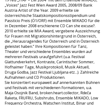
1.Preis „IYAP – EM 2004” mit dem Ensemble MIKADO,
„Voices“ Jazz Fest Wien Award 2005, 2008/09 Bank
Austria Artist of the Year. 2009 erhielte sie
österreichische Staatskompositionsstipendium und
Passticio Preis (Ö1/ORF) mit Ensemble MIKADO für die
in Dezember 2008 erschienene CD Can she excuse?.
2010 erhielte sie MIA Award, vergebene Auszeichnung
für Frauen mit Migrationshintergrund in Österreich,
die „Herausragendes für Österreich und in Österreich
geleistet haben.” Ihre Kompositionen für Tanz,
Theater und verschiedene Ensembles wurden auf
mehreren Festivals uraufgeführt (u.a. Festival
Glattundverkehrt, Kontraste, Carintischer Sommer,
Hofhaimer Tage, Musikprotokoll, Musik Aktuell,
Druga Godba, Jazz Festival Ljubljana etz…). Zahlreiche
Aufnahmen und CD Produktionen.
Sie konzertiert europaweit auf annerkannten Bühnen
und Festivals mit verschiedenen Formationen, u.a.
Maja Osojnik Band, broken.heart.collector, Rdeča
Raketa, FRUFRU, Subshrubs, Ensemble MIKADO, Low
Frequency Orchestra, Watschen Institut, Binar und