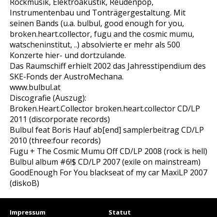
Rockmusik, Elektroakustik, Reudenpop,
Instrumentenbau und Tonträgergestaltung. Mit
seinen Bands (u.a. bulbul, good enough for you,
broken.heart.collector, fugu and the cosmic mumu,
watscheninstitut, ..) absolvierte er mehr als 500
Konzerte hier- und dortzulande.
Das Raumschiff erhielt 2002 das Jahresstipendium des
SKE-Fonds der AustroMechana.
www.bulbul.at
Discografie (Auszug):
Broken.Heart.Collector broken.heart.collector CD/LP
2011 (discorporate records)
Bulbul feat Boris Hauf ab[end] samplerbeitrag CD/LP
2010 (three:four records)
Fugu + The Cosmic Mumu Off CD/LP 2008 (rock is hell)
Bulbul album #6!$ CD/LP 2007 (exile on mainstream)
GoodEnough For You blackseat of my car MaxiLP 2007
(diskoB)
Impressum
Statut