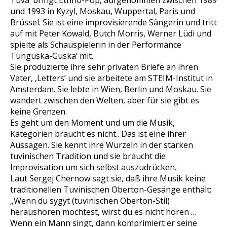
Tuva‘ bringt Ethno-Pop, aufgenommen zwischen 1989
und 1993 in Kyzyl, Moskau, Wuppertal, Paris und
Brüssel. Sie ist eine improvisierende Sängerin und tritt
auf mit Peter Kowald, Butch Morris, Werner Lüdi und
spielte als Schauspielerin in der Performance
Tunguska-Guska‘ mit.
Sie produzierte ihre sehr privaten Briefe an ihren
Vater, ‚Letters‘ und sie arbeitete am STEIM-Institut in
Amsterdam. Sie lebte in Wien, Berlin und Moskau. Sie
wandert zwischen den Welten, aber für sie gibt es
keine Grenzen.
Es geht um den Moment und um die Musik,
Kategorien braucht es nicht.. Das ist eine ihrer
Aussagen. Sie kennt ihre Wurzeln in der starken
tuvinischen Tradition und sie braucht die
Improvisation um sich selbst auszudrücken.
Laut Sergej Chernow sagt sie, daß ihre Musik keine
traditionellen Tuvinischen Oberton-Gesänge enthält:
„Wenn du sygyt (tuvinischen Oberton-Stil)
heraushören möchtest, wirst du es nicht hören …
Wenn ein Mann singt, dann komprimiert er seine