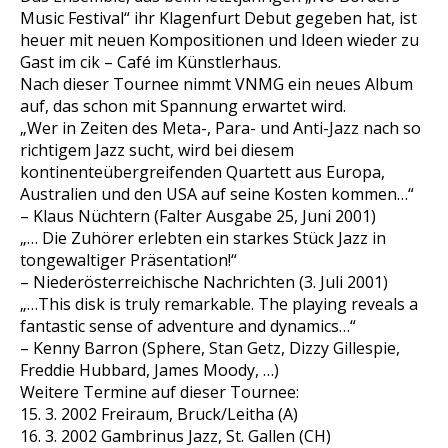
Music Festival“ ihr Klagenfurt Debut gegeben hat, ist
heuer mit neuen Kompositionen und Ideen wieder zu
Gast im cik – Café im Künstlerhaus.
Nach dieser Tournee nimmt VNMG ein neues Album
auf, das schon mit Spannung erwartet wird.
„Wer in Zeiten des Meta-, Para- und Anti-Jazz nach so
richtigem Jazz sucht, wird bei diesem
kontinenteübergreifenden Quartett aus Europa,
Australien und den USA auf seine Kosten kommen…“
– Klaus Nüchtern (Falter Ausgabe 25, Juni 2001)
„… Die Zuhörer erlebten ein starkes Stück Jazz in
tongewaltiger Präsentation!“
– Niederösterreichische Nachrichten (3. Juli 2001)
„…This disk is truly remarkable. The playing reveals a
fantastic sense of adventure and dynamics…“
– Kenny Barron (Sphere, Stan Getz, Dizzy Gillespie,
Freddie Hubbard, James Moody, …)
Weitere Termine auf dieser Tournee:
15. 3. 2002 Freiraum, Bruck/Leitha (A)
16. 3. 2002 Gambrinus Jazz, St. Gallen (CH)