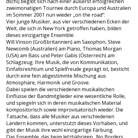
dschi] begibt sich nach einer äußerst erfolgreichen
zweimonatigen Tournee durch Europa und Australien
im Sommer 2001 nun wieder „on the road“:
Vier junge Musiker, aus vier verschiedenen Ecken der
Welt, die sich in New York getroffen haben, bilden
dieses einzigartige Ensemble:
Will Vinson (Großbritannien) am Saxophon, Steve
Newcomb (Australien) am Piano, Thomas Morgan
(USA) am Bass und Peter Gabis (Österreich) am
Schlagzeug. Ihre Musik, die von Kommunikation,
Einfallsreichtum und Spielfreude geprägt ist, besticht
durch eine fein abgestimmte Mischung aus
Atmosphäre, Harmonik und Groove.
Dabei spielen die verschiedenen musikalischen
Einflüsse der Bandmitglieder eine wesentliche Rolle,
und spiegeln sich in deren musikalischen Material
kompositorisch sowie improvisatorisch wieder. Die
Tatsache, dass alle Musiker aus verschiedenen
Ländern kommen, unterstützt dieses Vorhaben, und
gibt der Musik ihre wohl einzigartige Färbung.
Das Ensemble, das beim letztjährigen „No Borders