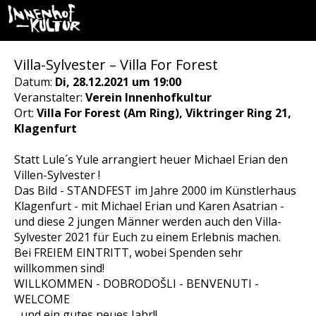
Villa-Sylvester – Villa For Forest
Datum:
Di, 28.12.2021 um 19:00
Veranstalter:
Verein Innenhofkultur
Ort:
Villa For Forest (Am Ring), Viktringer Ring 21,
Klagenfurt
Statt Lule´s Yule arrangiert heuer Michael Erian den
Villen-Sylvester !
Das Bild - STANDFEST im Jahre 2000 im Künstlerhaus
Klagenfurt - mit Michael Erian und Karen Asatrian -
und diese 2 jungen Männer werden auch den Villa-
Sylvester 2021 für Euch zu einem Erlebnis machen.
Bei FREIEM EINTRITT, wobei Spenden sehr
willkommen sind!
WILLKOMMEN - DOBRODOŠLI - BENVENUTI -
WELCOME
...und ein gutes neues Jahr!!